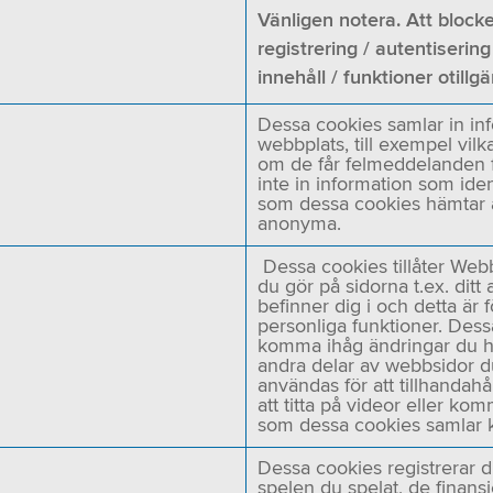
Vänligen notera. Att block
registrering / autentiserin
innehåll / funktioner otillgä
Dessa cookies samlar in i
webbplats, till exempel vilk
om de får felmeddelanden f
inte in information som iden
som dessa cookies hämtar 
anonyma.
Dessa cookies tillåter Web
du gör på sidorna t.ex. dit
befinner dig i och detta är 
personliga funktioner. Dess
komma ihåg ändringar du har
andra delar av webbsidor d
användas för att tillhandahå
att titta på videor eller k
som dessa cookies samlar 
Dessa cookies registrerar d
spelen du spelat, de finansi