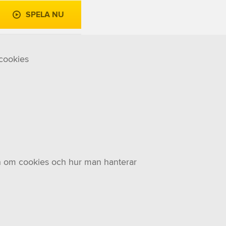
SPELA NU
cookies
on om cookies och hur man hanterar