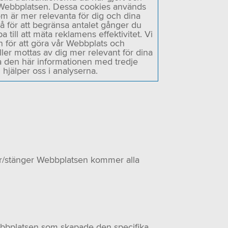
 Webbplatsen. Dessa cookies används
om är mer relevanta för dig och dina
å för att begränsa antalet gånger du
 till att mäta reklamens effektivitet. Vi
 för att göra vår Webbplats och
er mottas av dig mer relevant för dina
la den här informationen med tredje
hjälper oss i analyserna.
ar/stänger Webbplatsen kommer alla
ebbplatsen som skapade den specifika