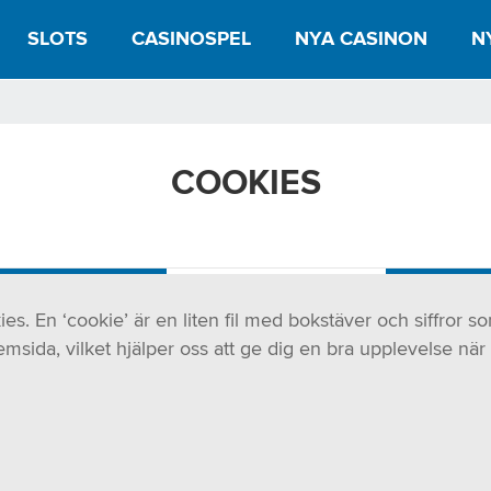
SLOTS
CASINOSPEL
NYA CASINON
N
COOKIES
 En ‘cookie’ är en liten fil med bokstäver och siffror som
emsida, vilket hjälper oss att ge dig en bra upplevelse när