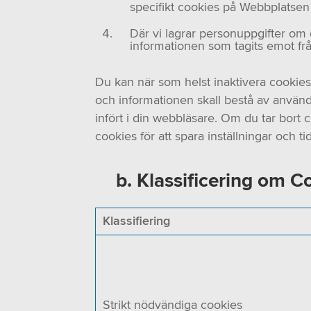
specifikt cookies på Webbplatsen 
Där vi lagrar personuppgifter om 
informationen som tagits emot från
Du kan när som helst inaktivera cookies
och informationen skall bestå av använd
infört i din webbläsare. Om du tar bort 
cookies för att spara inställningar och ti
b. Klassificering om C
Klassifiering
Strikt nödvändiga cookies