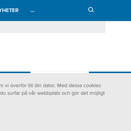
YHETER
…
 vi överför till din dator. Med dessa cookies
 du surfar på vår webbplats och gör det möjligt