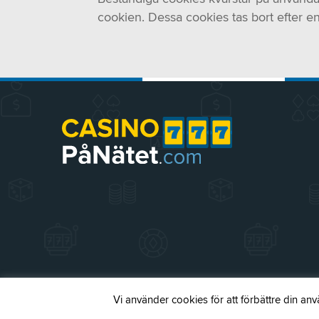
cookien. Dessa cookies tas bort efter en 
Regler och vilkor
casinopånätet.com 2019 © Alla rättighete
Vi använder cookies för att förbättre din a