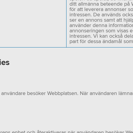
ditt allmänna beteende på
för att leverera annonser s
intressen. De används ocks
ser en annons samt att hjälpa
använder denna information
annonseringen som visas ell
intressen. Vi kan också de
part för dessa ändamål som 
ies
r en användare besöker Webbplatsen. När användaren lämn
arens enhet och återaktiveras när användaren besöker W