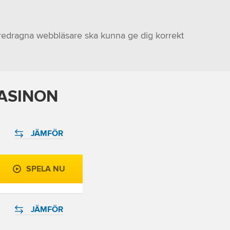
öredragna webbläsare ska kunna ge dig korrekt
CASINON
JÄMFÖR
SPELA NU
JÄMFÖR