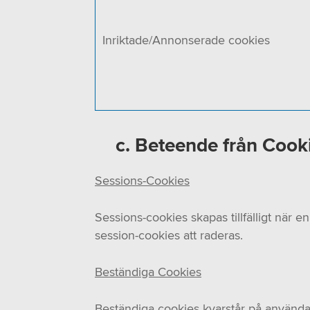
Inriktade/Annonserade cookies
c. Beteende från Cook
Sessions-Cookies
Sessions-cookies skapas tillfälligt nä
session-cookies att raderas.
Beständiga Cookies
Beständiga cookies kvarstår på använd