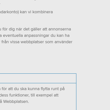
.
ändarkonto) kan vi kombinera
för dig när det gäller att annonserna
ta eventuella anpassningar du kan ha
gar från vissa webbplatser som använder
för att du ska kunna flytta runt på
ss funktioner, till exempel att
å Webbplatsen.