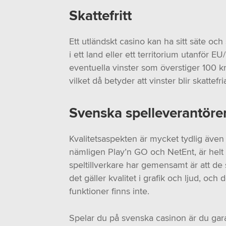
Skattefritt
Ett utländskt casino kan ha sitt säte oc
i ett land eller ett territorium utanför 
eventuella vinster som överstiger 100 kr
vilket då betyder att vinster blir skatte
Svenska spelleverantöre
Kvalitetsaspekten är mycket tydlig även 
nämligen Play’n GO och NetEnt, är helt 
speltillverkare har gemensamt är att de
det gäller kvalitet i grafik och ljud, 
funktioner finns inte.
Spelar du på svenska casinon är du garan