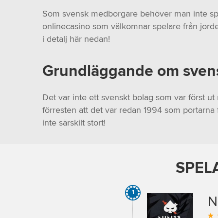
Som svensk medborgare behöver man inte spela 
onlinecasino som välkomnar spelare från jorden
i detalj här nedan!
Grundläggande om sven
Det var inte ett svenskt bolag som var först ut 
förresten att det var redan 1994 som portarn
inte särskilt stort!
SPEL
1
N