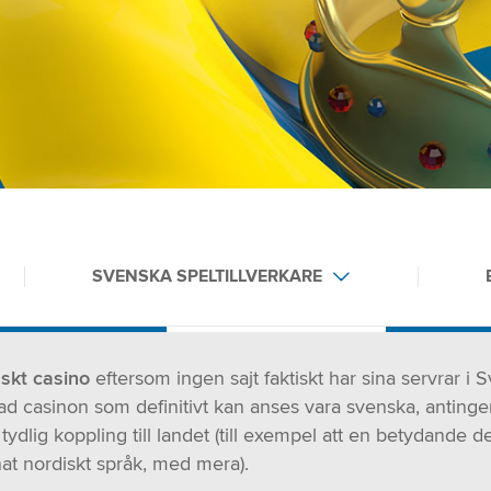
SVENSKA SPELTILLVERKARE
skt casino
eftersom ingen sajt faktiskt har sina servrar i 
g rad casinon som definitivt kan anses vara svenska, antinge
ydlig koppling till landet (till exempel att en betydande del
at nordiskt språk, med mera).