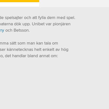
ade spelsajter och att fylla dem med spel.
materna dök upp. Unibet var pionjären
ry
och Betsson.
samma sätt som man kan tala om
enser kännetecknas helt enkelt av hög
Jo, det handlar bland annat om: