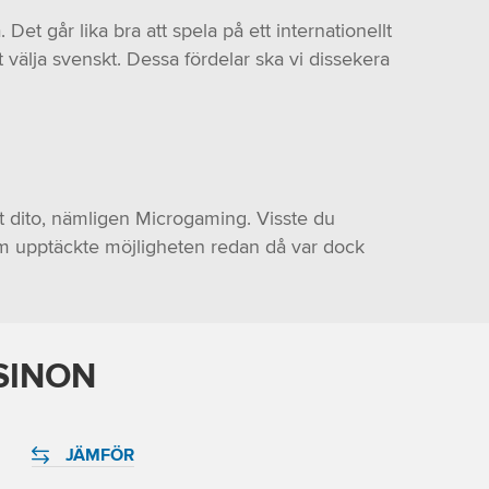
 går lika bra att spela på ett internationellt
 välja svenskt. Dessa fördelar ska vi dissekera
iskt dito, nämligen Microgaming. Visste du
om upptäckte möjligheten redan då var dock
SINON
JÄMFÖR