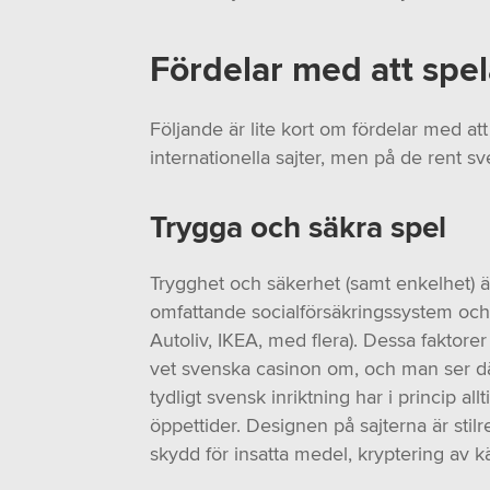
Fördelar med att spe
Följande är lite kort om fördelar med a
internationella sajter, men på de rent sv
Trygga och säkra spel
Trygghet och säkerhet (samt enkelhet) är
omfattande socialförsäkringssystem och
Autoliv, IKEA, med flera). Dessa faktore
vet svenska casinon om, och man ser där
tydligt svensk inriktning har i princip a
öppettider. Designen på sajterna är stil
skydd för insatta medel, kryptering av k