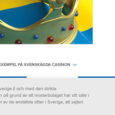
EXEMPEL PÅ SVENSKÄGDA CASINON
Sverige (i och med den strikta
n på grund av att moderbolaget har sitt säte i
 av de anställda sitter i Sverige, att sajten