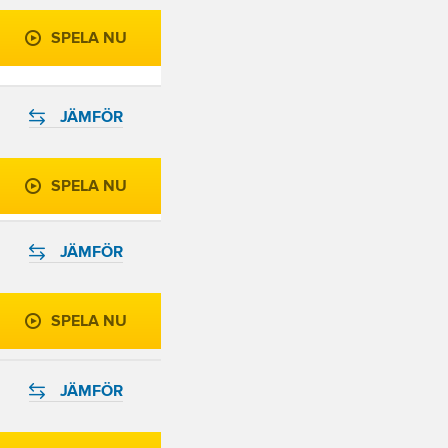
SPELA NU
JÄMFÖR
SPELA NU
JÄMFÖR
SPELA NU
JÄMFÖR