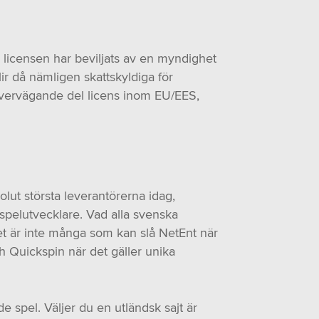
m licensen har beviljats av en myndighet
lir då nämligen skattskyldiga för
t övervägande del licens inom EU/EES,
olut största leverantörerna idag,
spelutvecklare. Vad alla svenska
Det är inte många som kan slå NetEnt när
h Quickspin när det gäller unika
 spel. Väljer du en utländsk sajt är