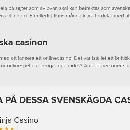
på sajter som av ovan skäl kan betraktas som svenska. Det
s alla hörn. Emellertid finns många klara fördelar med att
ska casinon
med att lansera ett onlinecasino. Det var istället ett britt
a för onlinespel om pengar öppnades? Antalet personer s
A PÅ DESSA SVENSKÄGDA CA
inja Casino