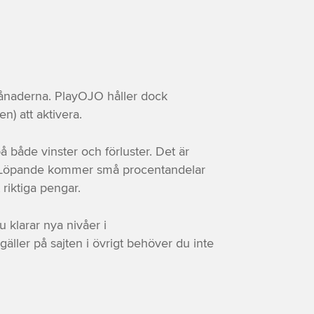
månaderna. PlayOJO håller dock
n) att aktivera.
både vinster och förluster. Det är
det. Löpande kommer små procentandelar
 riktiga pengar.
u klarar nya nivåer i
gäller på sajten i övrigt behöver du inte