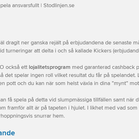
Spela ansvarsfullt | Stodlinjen.se
väl dragit ner ganska rejält på erbjudandena de senaste 
id turneringar att delta i och så kallade Kickers (erbjudande
JO också ett
lojalitetsprogram
med garanterad cashback på 
så det spelar ingen roll vilket resultat du får på spelan
egen pott och du kan när som helst växla in dina ”mynt” mot
an få spela på detta vid slumpmässiga tillfällen samt när d
m framför allt är på tapeten i hjulet. I likhet med vad som 
örhoppningsvis snurrar hem.
ande