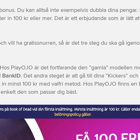
tbonus. Du kan alltså inte exempelvis dubbla dina pengar
ter in 100 kr eller mer. Det är ett erbjudande som är lätt
vill ha gratissnurren, så är det tre steg du ska gå igenom
o. Hos PlayOJO är det fortfarande den ”gamla” modellen med
d
BankID
. Det andra steget är att gå till dina ”Kickers” och
ta in minst 100 kr med valfri metod. Hos PlayOJO finns en 
t enkelt den som passar dig bäst.