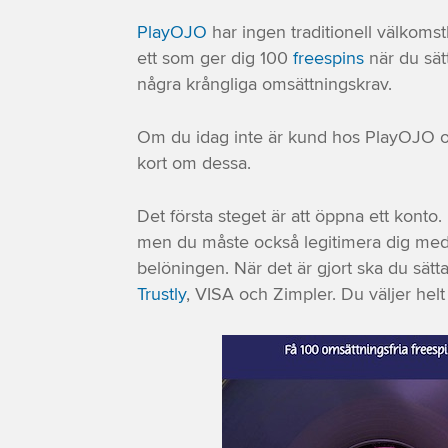
PlayOJO
har ingen traditionell välkoms
ett som ger dig 100
freespins
när du sät
några krångliga omsättningskrav.
Om du idag inte är kund hos PlayOJO och 
kort om dessa.
Det första steget är att öppna ett kont
men du måste också legitimera dig me
belöningen. När det är gjort ska du sät
Trustly
, VISA och Zimpler. Du väljer hel