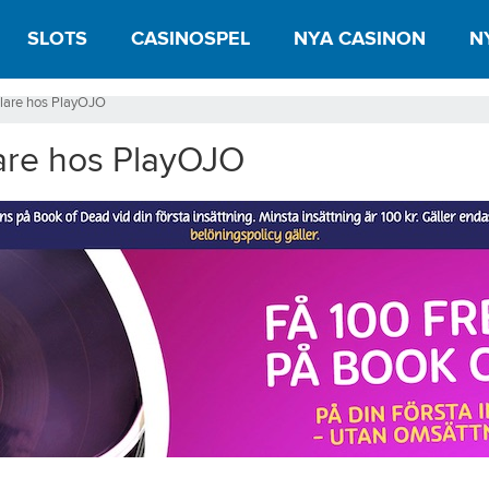
SLOTS
CASINOSPEL
NYA CASINON
N
pelare hos PlayOJO
elare hos PlayOJO