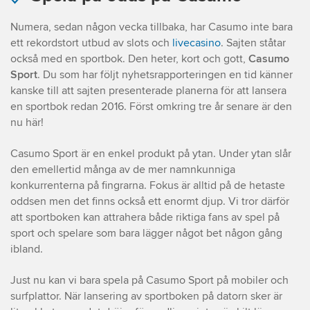
Numera, sedan någon vecka tillbaka, har Casumo inte bara
ett rekordstort utbud av slots och
livecasino
. Sajten ståtar
också med en sportbok. Den heter, kort och gott,
Casumo
Sport
. Du som har följt nyhetsrapporteringen en tid känner
kanske till att sajten presenterade planerna för att lansera
en sportbok redan 2016. Först omkring tre år senare är den
nu här!
Casumo Sport är en enkel produkt på ytan. Under ytan slår
den emellertid många av de mer namnkunniga
konkurrenterna på fingrarna. Fokus är alltid på de hetaste
oddsen men det finns också ett enormt djup. Vi tror därför
att sportboken kan attrahera både riktiga fans av spel på
sport och spelare som bara lägger något bet någon gång
ibland.
Just nu kan vi bara spela på Casumo Sport på mobiler och
surfplattor. När lansering av sportboken på datorn sker är