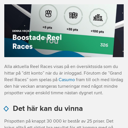
Alla aktuella Reel Races visas på en översiktssida som du
hittar på ”ditt konto” när du är inloggad. Förutom de ”Grand
Reel Races” som spelas på
Casumo
fram till och med lördag
den här veckan arrangeras turneringar med något mindre
prispotter varje enskild timme nästan dygnet runt.
Det här kan du vinna
Prispotten på knappt 30 000 kr består av 25 priser. Det
krävs alltså ett riktigt bra resultat för att komma med på