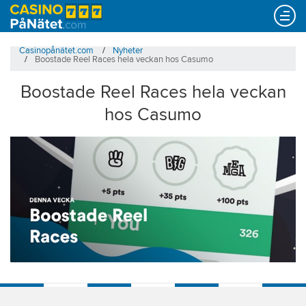
Casinopånätet.com
Nyheter
Boostade Reel Races hela veckan hos Casumo
Boostade Reel Races hela veckan
hos Casumo