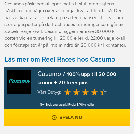
Casumos påskspecial löper mot sitt slut, men sajtens
påskhare har några överraskningar kvar att bjuda på. Den
här veckan får alla spelare på sajten chansen att tävla om
större prispotter på de Reel Races-turneringar som går av
stapeln varje kväll. Casumo lägger närmare 30 000 kr i
potten vid en turnering kl. 20:00 eller kl. 22:00 varje kväll
och förstapriset är på inte mindre än 20 000 kr i kontanter.
Läs mer om Reel Races hos Casumo
Casumo /
100% upp till 20 000
kronor + 20 freespins
Vårt Betyg:
18+ | Spela ansvarsfullt
|
Regler & Villkor gäller
SPELA NU