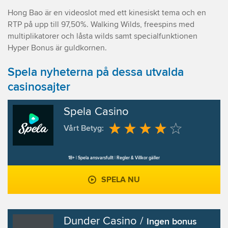
Hong Bao är en videoslot med ett kinesiskt tema och en
RTP på upp till 97,50%. Walking Wilds, freespins med
multiplikatorer och låsta wilds samt specialfunktionen
Hyper Bonus är guldkornen.
Spela nyheterna på dessa utvalda
casinosajter
Spela Casino
Vårt Betyg:
18+ | Spela ansvarsfullt
|
Regler & Villkor gäller
SPELA NU
Dunder Casino /
Ingen bonus