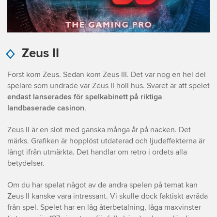
Zeus II
Först kom Zeus. Sedan kom Zeus III. Det var nog en hel del
spelare som undrade var Zeus II höll hus. Svaret är att spelet
endast lanserades för spelkabinett på riktiga
landbaserade casinon
.
Zeus II är en slot med ganska många år på nacken. Det
märks. Grafiken är hopplöst utdaterad och ljudeffekterna är
långt ifrån utmärkta. Det handlar om retro i ordets alla
betydelser.
Om du har spelat något av de andra spelen på temat kan
Zeus II kanske vara intressant. Vi skulle dock faktiskt avråda
från spel. Spelet har en låg återbetalning, låga maxvinster