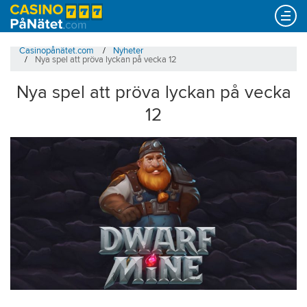
Casinopånätet.com
Nyheter
Nya spel att pröva lyckan på vecka 12
Nya spel att pröva lyckan på vecka
12