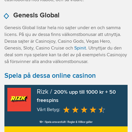
Genesis Global
Genesis Global listar hela nio sajter under en och samma
licens. På sju av dessa finns välkomstbonusar att utnyttja.
Dessa sajter är Casinojoy, Casino Gods, Vegas Hero,
Genesis, Sloty, Casino Cruise och
Spinit
. Utnyttjar du den
deal som nya spelare kan ta del av på exempelvis Casinojoy
så försvinner alla andra välkomstbonusar.
Spela på dessa online casinon
Rizk /
200% upp till 1000 kr + 50
freespins
Vårt Betyg:
18+ | Spela ansvarsfullt
|
Regler & Villkor gäller