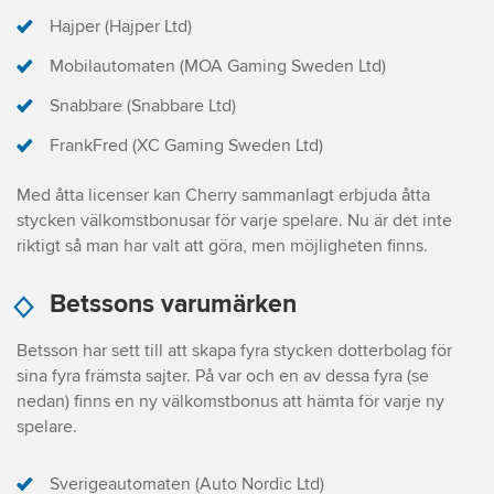
Hajper (Hajper Ltd)
Mobilautomaten (MOA Gaming Sweden Ltd)
Snabbare
(Snabbare Ltd)
FrankFred (XC Gaming Sweden Ltd)
Med åtta licenser kan Cherry sammanlagt erbjuda åtta
stycken välkomstbonusar för varje spelare. Nu är det inte
riktigt så man har valt att göra, men möjligheten finns.
Betssons varumärken
Betsson har sett till att skapa fyra stycken dotterbolag för
sina fyra främsta sajter. På var och en av dessa fyra (se
nedan) finns en ny välkomstbonus att hämta för varje ny
spelare.
Sverigeautomaten
(Auto Nordic Ltd)