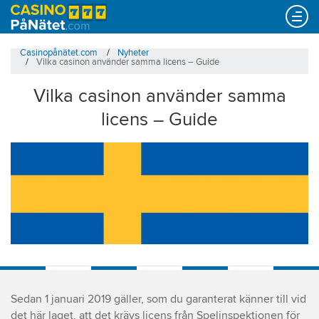
Casinopånätet.com
Nyheter
Vilka casinon använder samma licens – Guide
Vilka casinon använder samma
licens – Guide
Sedan 1 januari 2019 gäller, som du garanterat känner till vid
det här laget, att det krävs licens från Spelinspektionen för