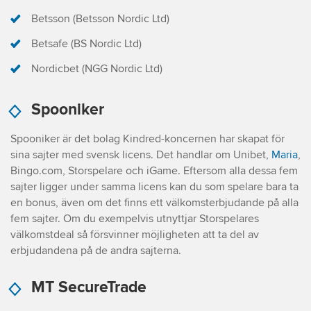
Betsson (Betsson Nordic Ltd)
Betsafe (BS Nordic Ltd)
Nordicbet (NGG Nordic Ltd)
Spooniker
Spooniker är det bolag Kindred-koncernen har skapat för
sina sajter med svensk licens. Det handlar om Unibet,
Maria
,
Bingo.com, Storspelare och iGame. Eftersom alla dessa fem
sajter ligger under samma licens kan du som spelare bara ta
en bonus, även om det finns ett välkomsterbjudande på alla
fem sajter. Om du exempelvis utnyttjar Storspelares
välkomstdeal så försvinner möjligheten att ta del av
erbjudandena på de andra sajterna.
MT SecureTrade