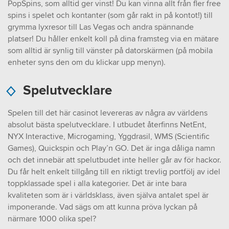
PopSpins, som alltid ger vinst! Du kan vinna allt från fler free
spins i spelet och kontanter (som går rakt in på kontot!) till
grymma lyxresor till Las Vegas och andra spännande
platser! Du håller enkelt koll på dina framsteg via en mätare
som alltid är synlig till vänster på datorskärmen (på mobila
enheter syns den om du klickar upp menyn).
Spelutvecklare
Spelen till det här casinot levereras av några av världens
absolut bästa spelutvecklare. I utbudet återfinns NetEnt,
NYX Interactive, Microgaming, Yggdrasil, WMS (Scientific
Games), Quickspin och Play’n GO. Det är inga dåliga namn
och det innebär att spelutbudet inte heller går av för hackor.
Du får helt enkelt tillgång till en riktigt trevlig portfölj av idel
toppklassade spel i alla kategorier. Det är inte bara
kvaliteten som är i världsklass, även själva antalet spel är
imponerande. Vad sägs om att kunna pröva lyckan på
närmare 1000 olika spel?