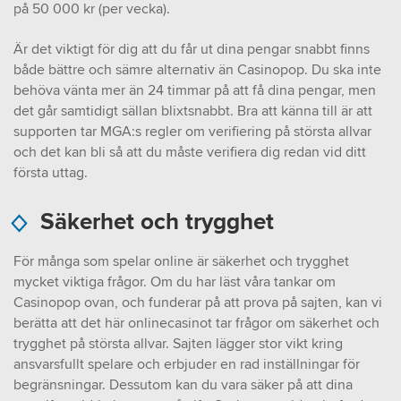
på 50 000 kr (per vecka).
Är det viktigt för dig att du får ut dina pengar snabbt finns
både bättre och sämre alternativ än Casinopop. Du ska inte
behöva vänta mer än 24 timmar på att få dina pengar, men
det går samtidigt sällan blixtsnabbt. Bra att känna till är att
supporten tar MGA:s regler om verifiering på största allvar
och det kan bli så att du måste verifiera dig redan vid ditt
första uttag.
Säkerhet och trygghet
För många som spelar online är säkerhet och trygghet
mycket viktiga frågor. Om du har läst våra tankar om
Casinopop ovan, och funderar på att prova på sajten, kan vi
berätta att det här onlinecasinot tar frågor om säkerhet och
trygghet på största allvar. Sajten lägger stor vikt kring
ansvarsfullt spelare och erbjuder en rad inställningar för
begränsningar. Dessutom kan du vara säker på att dina