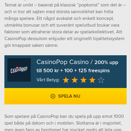
Temat är unikt – baserat på klassisk ”popkonst” som det är –
och vi tror att sajten med största sannolikhet kan hitta
många spelare. Ett något avskalat och enkelt koncept,
utmärkta bonusar och ett suveränt spelutbud brukar vara
faktorer som attraherar stora delar av spelarkollektivet. Att
CasinoPop dessutom erbjuder ett originellt lojalitetssystem
gör knappast saken sämre.
CasinoPop Casino /
200% upp
till 500 kr + 100 + 125 freespins
Vårt Betyg:
SPELA NU
Som spelare på CasinoPop kan du spela på upp emot 1000
spel både på datorn och i mobilen. Slottarna är i majoritet,
men även fans av bordsspel har mycket godis att leta upp.