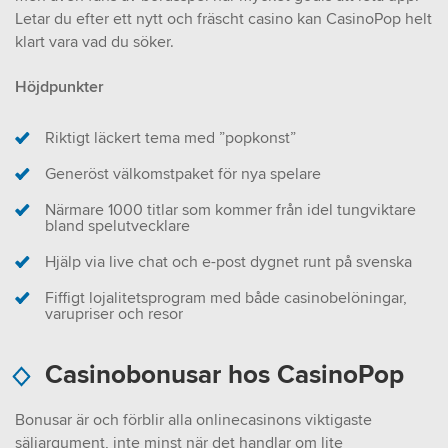
Letar du efter ett nytt och fräscht casino kan CasinoPop helt
klart vara vad du söker.
Höjdpunkter
Riktigt läckert tema med ”popkonst”
Generöst välkomstpaket för nya spelare
Närmare 1000 titlar som kommer från idel tungviktare
bland spelutvecklare
Hjälp via live chat och e-post dygnet runt på svenska
Fiffigt lojalitetsprogram med både casinobelöningar,
varupriser och resor
Casinobonusar hos CasinoPop
Bonusar är och förblir alla onlinecasinons viktigaste
säljargument, inte minst när det handlar om lite