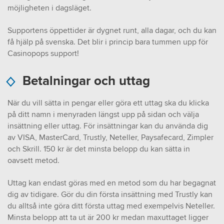
möjligheten i dagsläget.
Supportens öppettider är dygnet runt, alla dagar, och du kan
få hjälp på svenska. Det blir i princip bara tummen upp för
Casinopops support!
Betalningar och uttag
När du vill sätta in pengar eller göra ett uttag ska du klicka
på ditt namn i menyraden längst upp på sidan och välja
insättning eller uttag. För insättningar kan du använda dig
av VISA, MasterCard, Trustly, Neteller, Paysafecard, Zimpler
och Skrill. 150 kr är det minsta belopp du kan sätta in
oavsett metod.
Uttag kan endast göras med en metod som du har begagnat
dig av tidigare. Gör du din första insättning med Trustly kan
du alltså inte göra ditt första uttag med exempelvis Neteller.
Minsta belopp att ta ut är 200 kr medan maxuttaget ligger