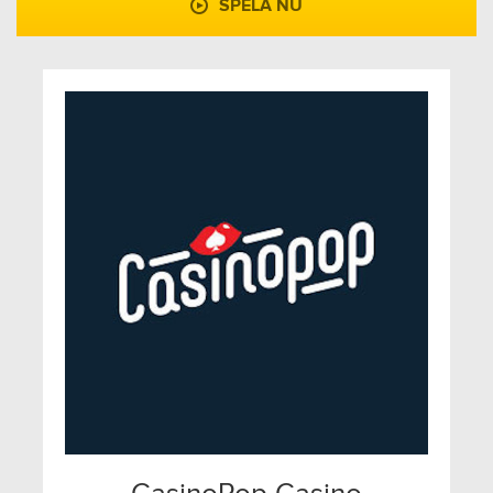
SPELA NU