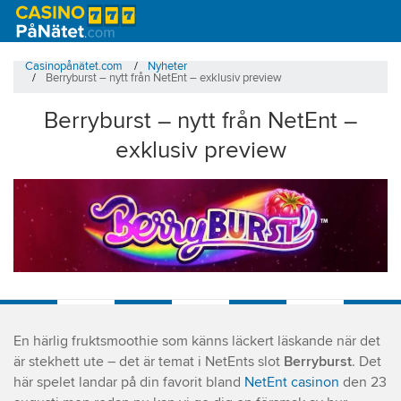
Casinopånätet.com
Nyheter
Berryburst – nytt från NetEnt – exklusiv preview
Berryburst – nytt från NetEnt –
exklusiv preview
En härlig fruktsmoothie som känns läckert läskande när det
är stekhett ute – det är temat i NetEnts slot
Berryburst
. Det
här spelet landar på din favorit bland
NetEnt casinon
den 23