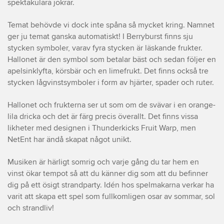
spektakulära jokrar.
Temat behövde vi dock inte spåna så mycket kring. Namnet
ger ju temat ganska automatiskt! I Berryburst finns sju
stycken symboler, varav fyra stycken är läskande frukter.
Hallonet är den symbol som betalar bäst och sedan följer en
apelsinklyfta, körsbär och en limefrukt. Det finns också tre
stycken lågvinstsymboler i form av hjärter, spader och ruter.
Hallonet och frukterna ser ut som om de svävar i en orange-
lila dricka och det är färg precis överallt. Det finns vissa
likheter med designen i Thunderkicks Fruit Warp, men
NetEnt har ändå skapat något unikt.
Musiken är härligt somrig och varje gång du tar hem en
vinst ökar tempot så att du känner dig som att du befinner
dig på ett ösigt strandparty. Idén hos spelmakarna verkar ha
varit att skapa ett spel som fullkomligen osar av sommar, sol
och strandliv!