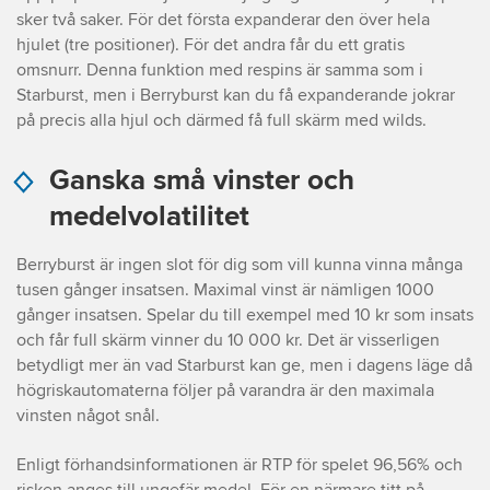
sker två saker. För det första expanderar den över hela
hjulet (tre positioner). För det andra får du ett gratis
omsnurr. Denna funktion med respins är samma som i
Starburst, men i Berryburst kan du få expanderande jokrar
på precis alla hjul och därmed få full skärm med wilds.
Ganska små vinster och
medelvolatilitet
Berryburst är ingen slot för dig som vill kunna vinna många
tusen gånger insatsen. Maximal vinst är nämligen 1000
gånger insatsen. Spelar du till exempel med 10 kr som insats
och får full skärm vinner du 10 000 kr. Det är visserligen
betydligt mer än vad Starburst kan ge, men i dagens läge då
högriskautomaterna följer på varandra är den maximala
vinsten något snål.
Enligt förhandsinformationen är RTP för spelet 96,56% och