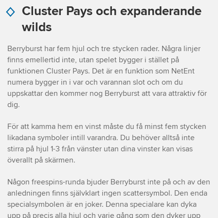
Cluster Pays och expanderande
wilds
Berryburst har fem hjul och tre stycken rader. Några linjer
finns emellertid inte, utan spelet bygger i stället på
funktionen Cluster Pays. Det är en funktion som NetEnt
numera bygger in i var och varannan slot och om du
uppskattar den kommer nog Berryburst att vara attraktiv för
dig.
För att kamma hem en vinst måste du få minst fem stycken
likadana symboler intill varandra. Du behöver alltså inte
stirra på hjul 1-3 från vänster utan dina vinster kan visas
överallt på skärmen.
Någon freespins-runda bjuder Berryburst inte på och av den
anledningen finns självklart ingen scattersymbol. Den enda
specialsymbolen är en joker. Denna specialare kan dyka
upp på precis alla hjul och varje gång som den dyker upp