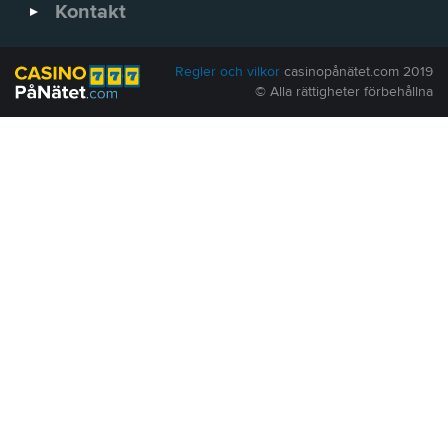
Kontakt
Regler och vilkor
casinopånätet.com 2019
© Alla rättigheter förbehållna