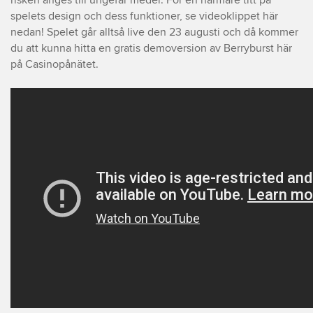
risken anges till ungefär medel. För en närmare titt på
spelets design och dess funktioner, se videoklippet här
nedan! Spelet går alltså live den 23 augusti och då kommer
du att kunna hitta en gratis demoversion av Berryburst här
på Casinopånätet.