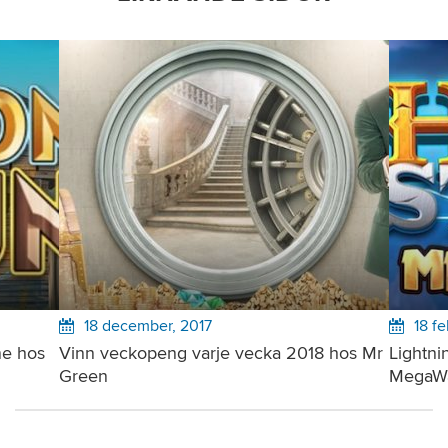
18 december, 2017
18 fe
ne hos
Vinn veckopeng varje vecka 2018 hos Mr
Lightni
Green
MegaWa