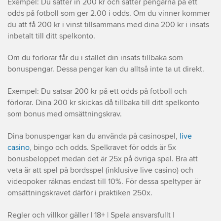
Exempel: Du sätter in 200 kr och sätter pengarna på ett
odds på fotboll som ger 2.00 i odds. Om du vinner kommer
du att få 200 kr i vinst tillsammans med dina 200 kr i insats
inbetalt till ditt spelkonto.
Om du förlorar får du i stället din insats tillbaka som
bonuspengar. Dessa pengar kan du alltså inte ta ut direkt.
Exempel: Du satsar 200 kr på ett odds på fotboll och
förlorar. Dina 200 kr skickas då tillbaka till ditt spelkonto
som bonus med omsättningskrav.
Dina bonuspengar kan du använda på casinospel,
live
casino
, bingo och odds. Spelkravet för odds är 5x
bonusbeloppet medan det är 25x på övriga spel. Bra att
veta är att spel på bordsspel (inklusive live casino) och
videopoker räknas endast till 10%. För dessa speltyper är
omsättningskravet därför i praktiken 250x.
Regler och villkor gäller | 18+ | Spela ansvarsfullt |