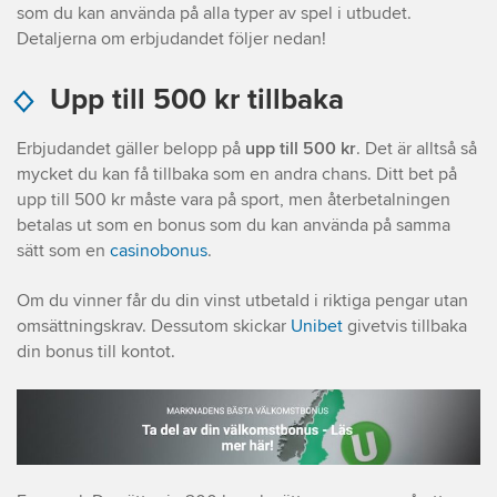
som du kan använda på alla typer av spel i utbudet.
Detaljerna om erbjudandet följer nedan!
Upp till 500 kr tillbaka
Erbjudandet gäller belopp på
upp till 500 kr
. Det är alltså så
mycket du kan få tillbaka som en andra chans. Ditt bet på
upp till 500 kr måste vara på sport, men återbetalningen
betalas ut som en bonus som du kan använda på samma
sätt som en
casinobonus
.
Om du vinner får du din vinst utbetald i riktiga pengar utan
omsättningskrav. Dessutom skickar
Unibet
givetvis tillbaka
din bonus till kontot.