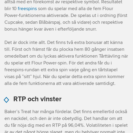
alltså med en förekomst av respektive symbol. Resultatet
blir 10
freespins
som du spelar med alla de fem Flour
Power-funktionerna aktiverade. De spelas ut i ordning (först
Cupcake, sedan Blåbärspaj, och så vidare) och respektive
bonus hänger kvar även i efterföljande snurr.
Det är dock inte allt. Det finns två extra bonusar att känna
till. Först och främst får du plocka hem 80 gånger insatsen
omedelbart om du lyckas aktivera funktionen Tårttävling när
du spelar ett Flour Power-spin. För det andra får du i
freespins-rundan ett extra spin varje gång en tårtstapel
visas på ”sitt” hjul. När du spelar detta extra spinn kommer
alla de fem funktionerna att vara aktiverade samtidigt.
RTP och vinster
Baker’s Treat har många fördelar. Det finns emellertid också
en nackdel, och den är inte obetydlig. Det handlar om att
du får nöja dig med en RTP på 96,04%. Volatiliteten i spelet
är av det något högre slaget, men du behöver normalt inte