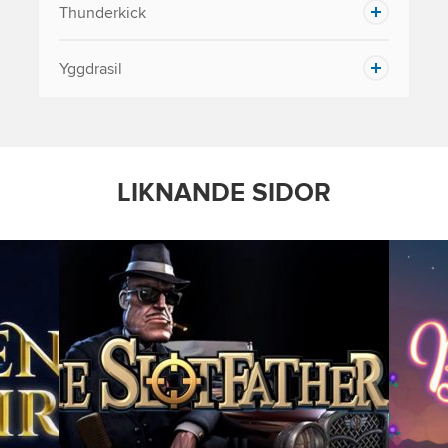
Thunderkick
Yggdrasil
LIKNANDE SIDOR