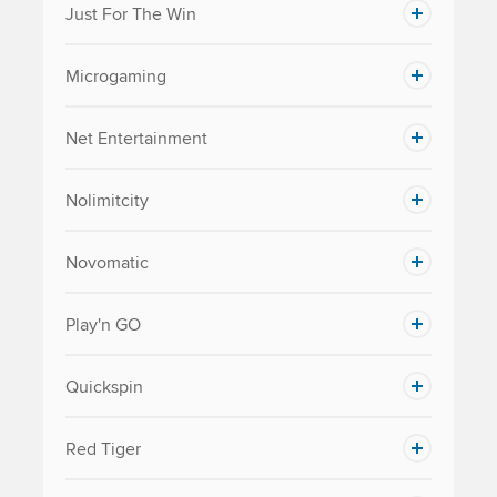
Just For The Win
Microgaming
Net Entertainment
Nolimitcity
Novomatic
Play'n GO
Quickspin
Red Tiger