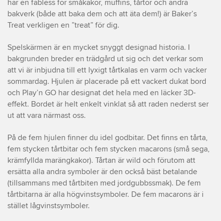
har en fäbless för småkakor, muffins, tårtor och andra
bakverk (både att baka dem och att äta dem!) är Baker’s
Treat verkligen en ”treat” för dig.
Spelskärmen är en mycket snyggt designad historia. I
bakgrunden breder en trädgård ut sig och det verkar som
att vi är inbjudna till ett lyxigt tårtkalas en varm och vacker
sommardag. Hjulen är placerade på ett vackert dukat bord
och Play’n GO har designat det hela med en läcker 3D-
effekt. Bordet är helt enkelt vinklat så att raden nederst ser
ut att vara närmast oss.
På de fem hjulen finner du idel godbitar. Det finns en tårta,
fem stycken tårtbitar och fem stycken macarons (små sega,
krämfyllda marängkakor). Tårtan är wild och förutom att
ersätta alla andra symboler är den också bäst betalande
(tillsammans med tårtbiten med jordgubbssmak). De fem
tårtbitarna är alla högvinstsymboler. De fem macarons är i
stället lågvinstsymboler.