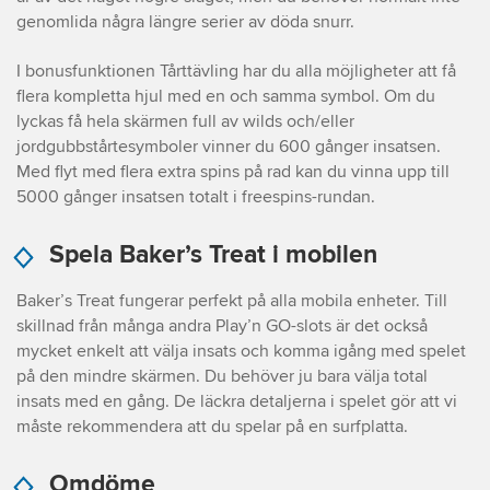
genomlida några längre serier av döda snurr.
I bonusfunktionen Tårttävling har du alla möjligheter att få
flera kompletta hjul med en och samma symbol. Om du
lyckas få hela skärmen full av wilds och/eller
jordgubbstårtesymboler vinner du 600 gånger insatsen.
Med flyt med flera extra spins på rad kan du vinna upp till
5000 gånger insatsen totalt i freespins-rundan.
Spela Baker’s Treat i mobilen
Baker’s Treat fungerar perfekt på alla mobila enheter. Till
skillnad från många andra Play’n GO-slots är det också
mycket enkelt att välja insats och komma igång med spelet
på den mindre skärmen. Du behöver ju bara välja total
insats med en gång. De läckra detaljerna i spelet gör att vi
måste rekommendera att du spelar på en surfplatta.
Omdöme