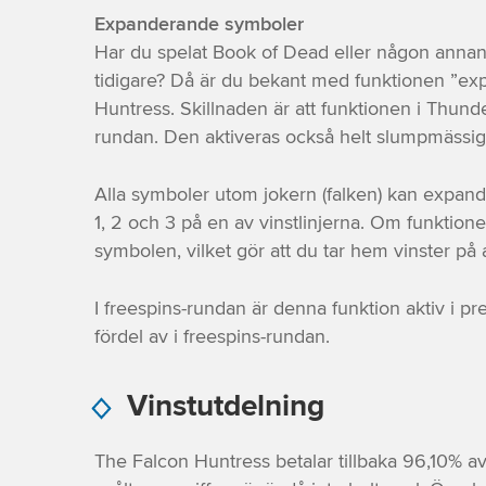
Expanderande symboler
Har du spelat Book of Dead eller någon annan 
tidigare? Då är du bekant med funktionen ”ex
Huntress. Skillnaden är att funktionen i Thunde
rundan. Den aktiveras också helt slumpmässig
Alla symboler utom jokern (falken) kan expand
1, 2 och 3 på en av vinstlinjerna. Om funktione
symbolen, vilket gör att du tar hem vinster på al
I freespins-rundan är denna funktion aktiv i pre
fördel av i freespins-rundan.
Vinstutdelning
The Falcon Huntress betalar tillbaka 96,10% av d