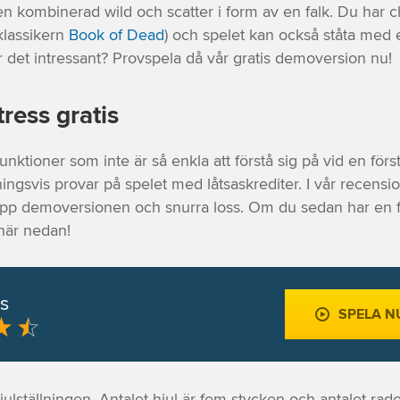
en kombinerad wild och scatter i form av en falk. Du har 
klassikern
Book of Dead
) och spelet kan också ståta med 
 det intressant? Provspela då vår gratis demoversion nu!
ress gratis
nktioner som inte är så enkla att förstå sig på vid en förs
ingsvis provar på spelet med låtsaskrediter. I vår recensi
a upp demoversionen och snurra loss. Om du sedan har en 
här nedan!
s
SPELA N