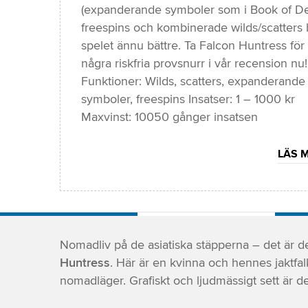
(expanderande symboler som i Book of De
freespins och kombinerade wilds/scatters b
spelet ännu bättre. Ta Falcon Huntress för
några riskfria provsnurr i vår recension nu!
Funktioner: Wilds, scatters, expanderande
symboler, freespins Insatser: 1 – 1000 kr
Maxvinst: 10050 gånger insatsen
LÄS 
Nomadliv på de asiatiska stäpperna – det är d
Huntress
. Här är en kvinna och hennes jaktfal
nomadläger. Grafiskt och ljudmässigt sett är den 