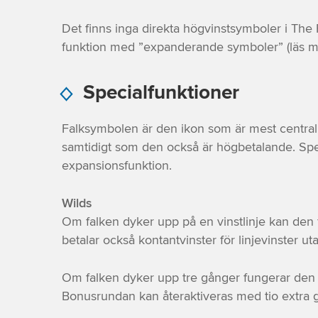
Det finns inga direkta högvinstsymboler i The F
funktion med ”expanderande symboler” (läs m
Specialfunktioner
Falksymbolen är den ikon som är mest central
samtidigt som den också är högbetalande. Spe
expansionsfunktion.
Wilds
Om falken dyker upp på en vinstlinje kan den 
betalar också kontantvinster för linjevinster ut
Om falken dyker upp tre gånger fungerar den i 
Bonusrundan kan återaktiveras med tio extra gr