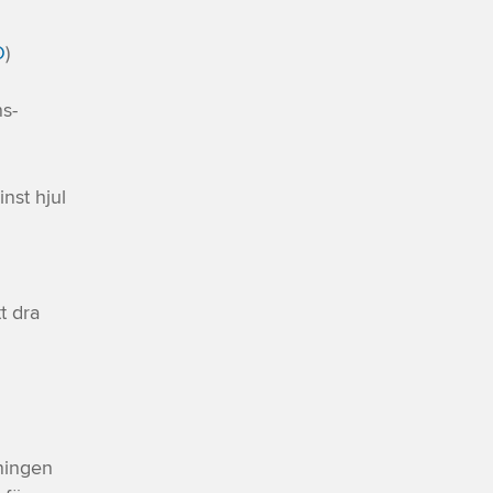
O
)
ns-
nst hjul
t dra
aningen