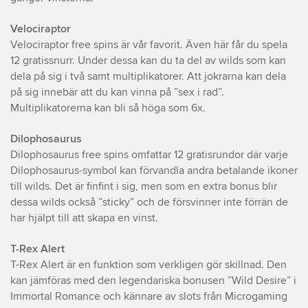
Velociraptor
Velociraptor free spins är vår favorit. Även här får du spela
12 gratissnurr. Under dessa kan du ta del av wilds som kan
dela på sig i två samt multiplikatorer. Att jokrarna kan dela
på sig innebär att du kan vinna på ”sex i rad”.
Multiplikatorerna kan bli så höga som 6x.
Dilophosaurus
Dilophosaurus free spins omfattar 12 gratisrundor där varje
Dilophosaurus-symbol kan förvandla andra betalande ikoner
till wilds. Det är finfint i sig, men som en extra bonus blir
dessa wilds också ”sticky” och de försvinner inte förrän de
har hjälpt till att skapa en vinst.
T-Rex Alert
T-Rex Alert är en funktion som verkligen gör skillnad. Den
kan jämföras med den legendariska bonusen ”Wild Desire” i
Immortal Romance och kännare av slots från Microgaming