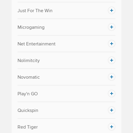
Just For The Win
Microgaming
Net Entertainment
Nolimitcity
Novomatic
Play'n GO
Quickspin
Red Tiger