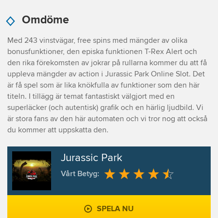
Omdöme
Med 243 vinstvägar, free spins med mängder av olika
bonusfunktioner, den episka funktionen T-Rex Alert och
den rika förekomsten av jokrar på rullarna kommer du att få
uppleva mängder av action i Jurassic Park Online Slot. Det
är få spel som är lika knökfulla av funktioner som den här
titeln. I tillägg är temat fantastiskt välgjort med en
superläcker (och autentisk) grafik och en härlig ljudbild. Vi
är stora fans av den här automaten och vi tror nog att också
du kommer att uppskatta den.
Jurassic Park
Vårt Betyg:
SPELA NU