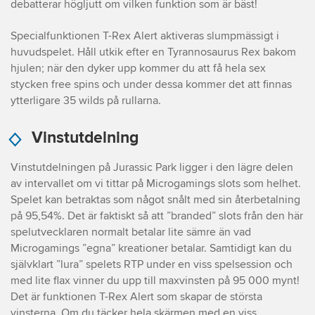
debatterar högljutt om vilken funktion som är bäst!
Specialfunktionen T-Rex Alert aktiveras slumpmässigt i
huvudspelet. Håll utkik efter en Tyrannosaurus Rex bakom
hjulen; när den dyker upp kommer du att få hela sex
stycken free spins och under dessa kommer det att finnas
ytterligare 35 wilds på rullarna.
Vinstutdelning
Vinstutdelningen på Jurassic Park ligger i den lägre delen
av intervallet om vi tittar på Microgamings slots som helhet.
Spelet kan betraktas som något snålt med sin återbetalning
på 95,54%. Det är faktiskt så att ”branded” slots från den här
spelutvecklaren normalt betalar lite sämre än vad
Microgamings ”egna” kreationer betalar. Samtidigt kan du
självklart ”lura” spelets RTP under en viss spelsession och
med lite flax vinner du upp till maxvinsten på 95 000 mynt!
Det är funktionen T-Rex Alert som skapar de största
vinsterna. Om du täcker hela skärmen med en viss