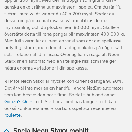
upp till 200 mynt. Med denna uppgift som grund kan vi
ganska enkelt räkna ut maxvinsten i spelet. Om du får ”full
skärm” med wilds vinner du 40 x 200 mynt. Spelar du
dessutom på maximal insatsnivå tiodubblas denna
myntsamling och du plockar hem 80 000 mynt. Skulle vi
översätta detta till rena pengar blir maxvinsten 400 000 kr.
Med full skärm tar du hem en vinst som gör din spelkassa
betydligt större, men den blir aldrig makalös på något sätt
sett i relation till din insats. Överlag kan vi säga att Neon
Staxx är en automat med en lite lägre risk som inte ger
några enorma variationer i din spelkassa.
RTP för Neon Staxx är mycket konkurrenskraftiga 96,90%.
Det är väl inte mer än en handfull andra NetEnt-automater
som kan bräcka den här siffran. Spelet slår bland annat
Gonzo’s Quest
och Starburst med hästlängder och kan
också konkurrera med vissa bordsspel som exempelvis
roulette
.
Spela Neon Staxx mobilt