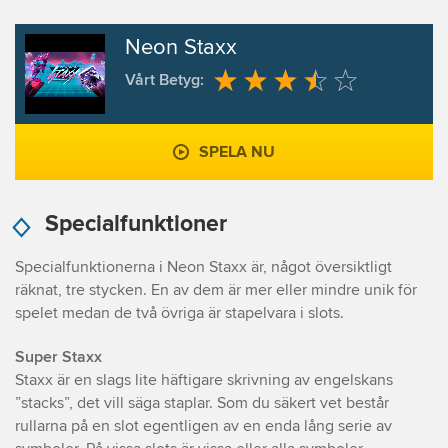
Neon Staxx
Vårt Betyg:
SPELA NU
Specialfunktioner
Specialfunktionerna i Neon Staxx är, något översiktligt
räknat, tre stycken. En av dem är mer eller mindre unik för
spelet medan de två övriga är stapelvara i slots.
Super Staxx
Staxx är en slags lite häftigare skrivning av engelskans
”stacks”, det vill säga staplar. Som du säkert vet består
rullarna på en slot egentligen av en enda lång serie av