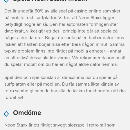
Det är ungefär 50% av alla spel på casino online som sker
på mobiler och surfplattor. Vi tror att Neon Staxx ligger
betydligt högre än så. Den här automaten formligen äter
datorkraft, vilket gör att det i princip inte går att spela på
något äldre datorer. Börjar du spela på en bärbar dator finns
risken att fläkten börjar rusa efter bara någon minut! Samma
typ av problem finns inte riktigt på mobila enheter – annat
än att också dessa blir lite varma. Vår rekommendation är att
du spelar mobilt om du har en något äldre dator hemma.
Spelidén och spelkänslan är densamma när du spelar på
surfplattan eller på mobilen. Du får samma äkta känsla av
retro samtidigt som du har alla de läckra funktionerna att dra
fördel av!
Omdöme
Neon Staxx är ett riktigt snyggt slotsspel i retro-stil som