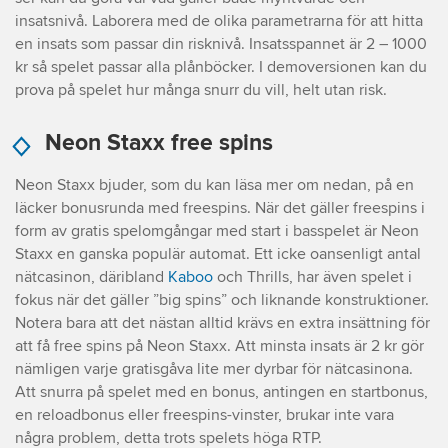
insatsnivå. Laborera med de olika parametrarna för att hitta
en insats som passar din risknivå. Insatsspannet är 2 – 1000
kr så spelet passar alla plånböcker. I demoversionen kan du
prova på spelet hur många snurr du vill, helt utan risk.
Neon Staxx free spins
Neon Staxx bjuder, som du kan läsa mer om nedan, på en
läcker bonusrunda med freespins. När det gäller freespins i
form av gratis spelomgångar med start i basspelet är Neon
Staxx en ganska populär automat. Ett icke oansenligt antal
nätcasinon, däribland
Kaboo
och Thrills, har även spelet i
fokus när det gäller ”big spins” och liknande konstruktioner.
Notera bara att det nästan alltid krävs en extra insättning för
att få free spins på Neon Staxx. Att minsta insats är 2 kr gör
nämligen varje gratisgåva lite mer dyrbar för nätcasinona.
Att snurra på spelet med en bonus, antingen en startbonus,
en reloadbonus eller freespins-vinster, brukar inte vara
några problem, detta trots spelets höga RTP.