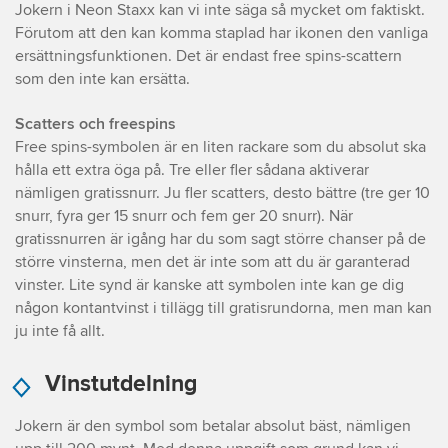
Jokern i Neon Staxx kan vi inte säga så mycket om faktiskt.
Förutom att den kan komma staplad har ikonen den vanliga
ersättningsfunktionen. Det är endast free spins-scattern
som den inte kan ersätta.
Scatters och freespins
Free spins-symbolen är en liten rackare som du absolut ska
hålla ett extra öga på. Tre eller fler sådana aktiverar
nämligen gratissnurr. Ju fler scatters, desto bättre (tre ger 10
snurr, fyra ger 15 snurr och fem ger 20 snurr). När
gratissnurren är igång har du som sagt större chanser på de
större vinsterna, men det är inte som att du är garanterad
vinster. Lite synd är kanske att symbolen inte kan ge dig
någon kontantvinst i tillägg till gratisrundorna, men man kan
ju inte få allt.
Vinstutdelning
Jokern är den symbol som betalar absolut bäst, nämligen