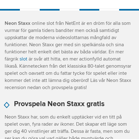
Neon Staxx
online slot från NetEnt är en dröm för alla som
vurmar för gamla tiders banditer men också samtidigt
uppskattar de moderna videoslottarnas mångfald av
funktioner. Neon Staxx ger med sin spelkänsla och sina
funktioner helt enkelt det bästa av båda världar. En mer
färgrik
slot
är svår att hitta, en mer actionfylld automat
likaså. Kännetecken från det klassiska 80-talet genomsyrar
spelet och oavsett om du fattar tycke för spelet eller inte
kommer det inte att lämna dig oberörd! Läs vår Neon Staxx
recension nedan och provspela gratis!
Provspela Neon Staxx gratis
Neon Staxx har, som du enkelt upptäcker vid en titt på
spelet ovan, fyra rader av ikoner. Det skapar ett läge som
ger dig 40 vinstlinjer att träffa. Dessa är fasta, men som du
ser kan du göra val vad gäller både myntvärde och