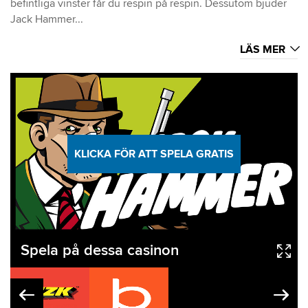
befintliga vinster får du respin på respin. Dessutom bjuder
Jack Hammer...
LÄS MER
KLICKA FÖR ATT SPELA GRATIS
Spela på dessa casinon