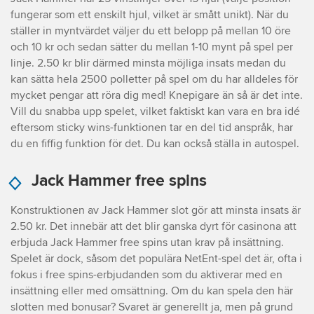
fungerar som ett enskilt hjul, vilket är smått unikt). När du
ställer in myntvärdet väljer du ett belopp på mellan 10 öre
och 10 kr och sedan sätter du mellan 1-10 mynt på spel per
linje. 2.50 kr blir därmed minsta möjliga insats medan du
kan sätta hela 2500 polletter på spel om du har alldeles för
mycket pengar att röra dig med! Knepigare än så är det inte.
Vill du snabba upp spelet, vilket faktiskt kan vara en bra idé
eftersom sticky wins-funktionen tar en del tid anspråk, har
du en fiffig funktion för det. Du kan också ställa in autospel.
Jack Hammer free spins
Konstruktionen av Jack Hammer slot gör att minsta insats är
2.50 kr. Det innebär att det blir ganska dyrt för casinona att
erbjuda Jack Hammer free spins utan krav på insättning.
Spelet är dock, såsom det populära NetEnt-spel det är, ofta i
fokus i free spins-erbjudanden som du aktiverar med en
insättning eller med omsättning. Om du kan spela den här
slotten med bonusar? Svaret är generellt ja, men på grund