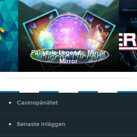
Fairytale Legends: Mirror
Mirror
Casinopånätet
Senaste inläggen