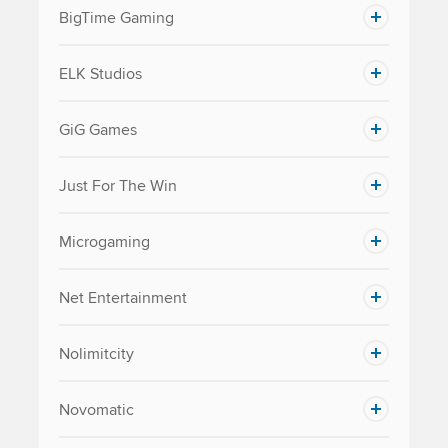
BigTime Gaming
ELK Studios
GiG Games
Just For The Win
Microgaming
Net Entertainment
Nolimitcity
Novomatic