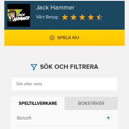
Jack Hammer
Vårt Betyg:
SPELA NU
SÖK OCH FILTRERA
SPELTILLVERKARE
BOKSTÄVER
Betsoft