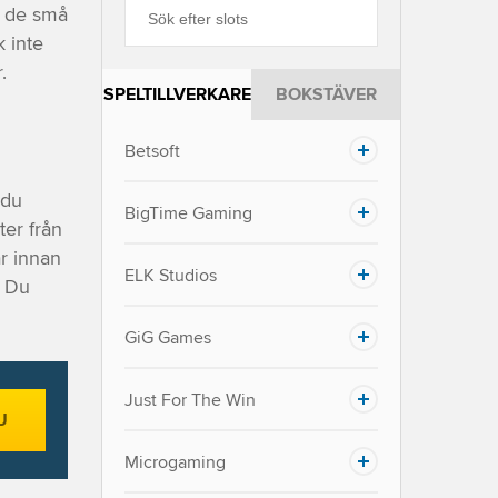
d de små
 inte
.
SPELTILLVERKARE
BOKSTÄVER
Betsoft
 du
BigTime Gaming
ter från
ar innan
ELK Studios
. Du
GiG Games
Just For The Win
U
Microgaming