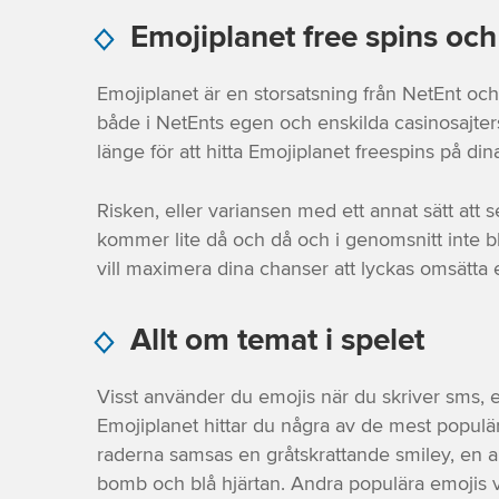
Emojiplanet free spins oc
Emojiplanet är en storsatsning från NetEnt oc
både i NetEnts egen och enskilda casinosajters
länge för att hitta Emojiplanet freespins på dina
Risken, eller variansen med ett annat sätt att 
kommer lite då och då och i genomsnitt inte bli
vill maximera dina chanser att lyckas omsätta
Allt om temat i spelet
Visst använder du emojis när du skriver sms, 
Emojiplanet hittar du några av de mest popul
raderna samsas en gråtskrattande smiley, en al
bomb och blå hjärtan. Andra populära emojis vi