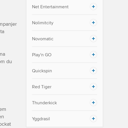
Net Entertainment
Nolimitcity
ampanjer
ta
Novomatic
rna
Play'n GO
 om du
Quickspin
Red Tiger
Thunderkick
fem
en
Yggdrasil
ockat