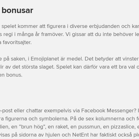
h bonusar
h spelet kommer att figurera i diverse erbjudanden och k
 regi i många år framöver. Vi gissar att du inte behöver le
 favoritsajter.
se på saken, i Emojiplanet är medel. Det betyder att vinste
r av det största slaget. Spelet kan därför vara ett bra val
 en bonus.
e-post eller chattar exempelvis via Facebook Messenger? I
ära figurerna och symbolerna. På de sex kolumnerna och 
ien, en ”brun hög”, en raket, en pussmun, en pizzaslice, 
sas på sidorna av hjulen och NetEnt har faktiskt också pl