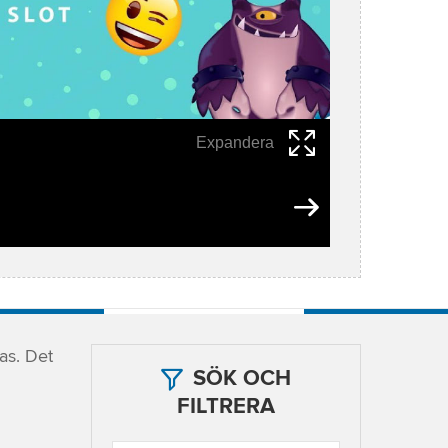
Expandera
as. Det
SÖK OCH
FILTRERA