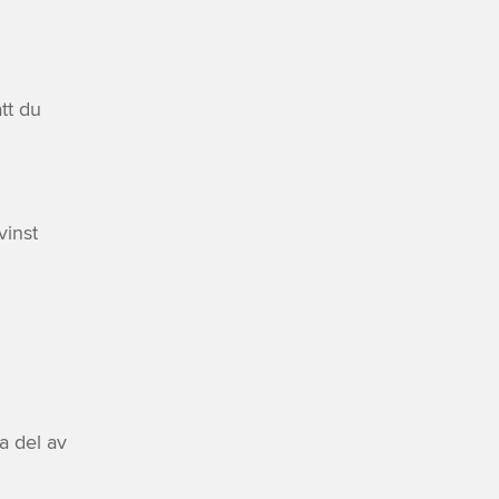
tt du
vinst
a del av