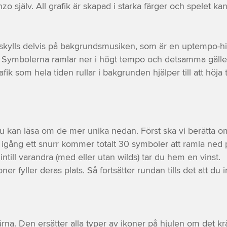
själv. All grafik är skapad i starka färger och spelet kan
skylls delvis på bakgrundsmusiken, som är en uptempo-his
. Symbolerna ramlar ner i högt tempo och detsamma gälle
ik som hela tiden rullar i bakgrunden hjälper till att höja
 Du kan läsa om de mer unika nedan. Först ska vi berätta 
 igång ett snurr kommer totalt 30 symboler att ramla ned 
ill varandra (med eller utan wilds) tar du hem en vinst.
fyller deras plats. Så fortsätter rundan tills det att du i
rna. Den ersätter alla typer av ikoner på hjulen om det kr