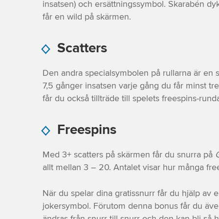
insatsen) och ersättningssymbol. Skarabén dyke
får en wild på skärmen.
Scatters
Den andra specialsymbolen på rullarna är en 
7,5 gånger insatsen varje gång du får minst tre
får du också tillträde till spelets freespins-rund
Freespins
Med 3+ scatters på skärmen får du snurra på
allt mellan 3 – 20. Antalet visar hur många fr
När du spelar dina gratissnurr får du hjälp av 
jokersymbol. Förutom denna bonus får du även