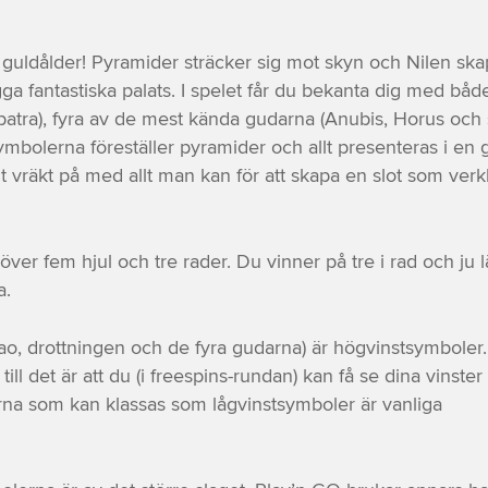
guldålder! Pyramider sträcker sig mot skyn och Nilen ska
gga fantastiska palats. I spelet får du bekanta dig med båd
opatra), fyra av de mest kända gudarna (Anubis, Horus och
ymbolerna föreställer pyramider och allt presenteras i en g
gt vräkt på med allt man kan för att skapa en slot som verk
över fem hjul och tre rader. Du vinner på tre i rad och ju 
a.
rao, drottningen och de fyra gudarna) är högvinstsymboler
ill det är att du (i freespins-rundan) kan få se dina vinster
erna som kan klassas som lågvinstsymboler är vanliga