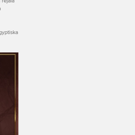
 rejäla
h
egyptiska