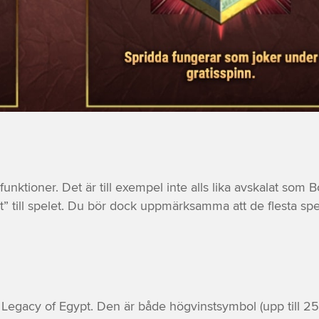
nktioner. Det är till exempel inte alls lika avskalat som B
” till spelet. Du bör dock uppmärksamma att de flesta spe
 Legacy of Egypt. Den är både högvinstsymbol (upp till 2