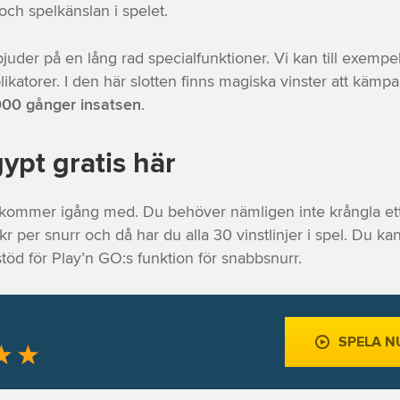
och spelkänslan i spelet.
bjuder på en lång rad specialfunktioner. Vi kan till exemp
ikatorer. I den här slotten finns magiska vinster att kämp
000 gånger insatsen
.
ypt gratis här
 kommer igång med. Du behöver nämligen inte krångla et
 per snurr och då har du alla 30 vinstlinjer i spel. Du kan
töd för Play’n GO:s funktion för snabbsnurr.
SPELA N