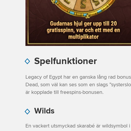
Spelfunktioner
Legacy of Egypt har en ganska lång rad bonusfu
Dead, som väl kan ses som en slags ”systerslot
är kopplade till freespins-bonusen.
Wilds
En vackert utsmyckad skarabé är wildsymbol i