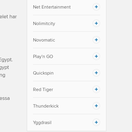
Net Entertainment
elet har
Nolimitcity
Novomatic
Play'n GO
Egypt.
gypt
Quickspin
ing
Red Tiger
Dessa
Thunderkick
Yggdrasil