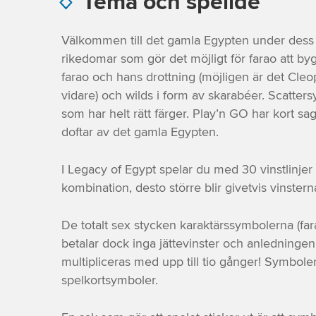
Tema och spelidé
Välkommen till det gamla Egypten under dess 
rikedomar som gör det möjligt för farao att by
farao och hans drottning (möjligen är det Cle
vidare) och wilds i form av skarabéer. Scatters
som har helt rätt färger. Play’n GO har kort sa
doftar av det gamla Egypten.
I Legacy of Egypt spelar du med 30 vinstlinjer 
kombination, desto större blir givetvis vinstern
De totalt sex stycken karaktärssymbolerna (fa
betalar dock inga jättevinster och anledningen t
multipliceras med upp till tio gånger! Symbol
spelkortsymboler.