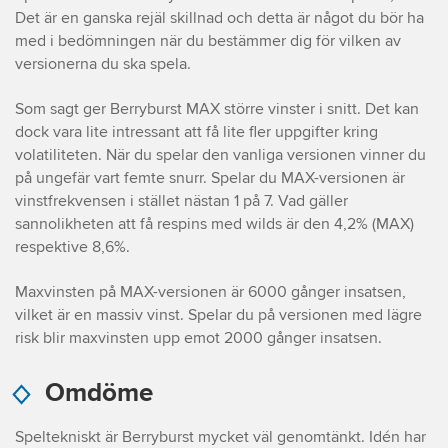
Det är en ganska rejäl skillnad och detta är något du bör ha
med i bedömningen när du bestämmer dig för vilken av
versionerna du ska spela.
Som sagt ger Berryburst MAX större vinster i snitt. Det kan
dock vara lite intressant att få lite fler uppgifter kring
volatiliteten. När du spelar den vanliga versionen vinner du
på ungefär vart femte snurr. Spelar du MAX-versionen är
vinstfrekvensen i stället nästan 1 på 7. Vad gäller
sannolikheten att få respins med wilds är den 4,2% (MAX)
respektive 8,6%.
Maxvinsten på MAX-versionen är 6000 gånger insatsen,
vilket är en massiv vinst. Spelar du på versionen med lägre
risk blir maxvinsten upp emot 2000 gånger insatsen.
Omdöme
Speltekniskt är Berryburst mycket väl genomtänkt. Idén har