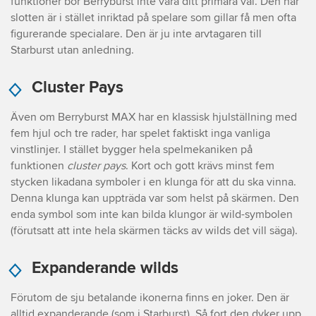
funktioner bör Berryburst inte vara ditt primära val. Den här
slotten är i stället inriktad på spelare som gillar få men ofta
figurerande specialare. Den är ju inte arvtagaren till
Starburst utan anledning.
Cluster Pays
Även om Berryburst MAX har en klassisk hjulställning med
fem hjul och tre rader, har spelet faktiskt inga vanliga
vinstlinjer. I stället bygger hela spelmekaniken på
funktionen
cluster pays
. Kort och gott krävs minst fem
stycken likadana symboler i en klunga för att du ska vinna.
Denna klunga kan uppträda var som helst på skärmen. Den
enda symbol som inte kan bilda klungor är wild-symbolen
(förutsatt att inte hela skärmen täcks av wilds det vill säga).
Expanderande wilds
Förutom de sju betalande ikonerna finns en joker. Den är
alltid expanderande (som i Starburst). Så fort den dyker upp