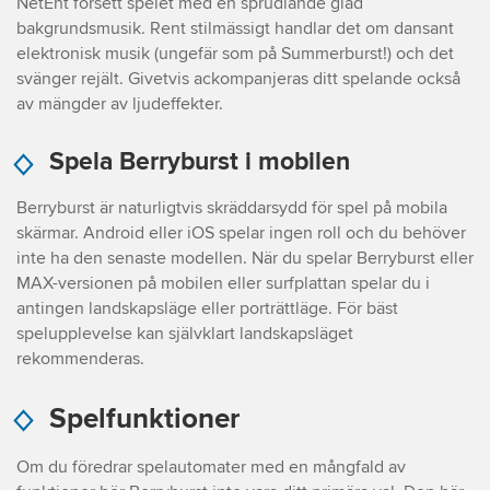
NetEnt försett spelet med en sprudlande glad
bakgrundsmusik. Rent stilmässigt handlar det om dansant
elektronisk musik (ungefär som på Summerburst!) och det
svänger rejält. Givetvis ackompanjeras ditt spelande också
av mängder av ljudeffekter.
Spela Berryburst i mobilen
Berryburst är naturligtvis skräddarsydd för spel på mobila
skärmar. Android eller iOS spelar ingen roll och du behöver
inte ha den senaste modellen. När du spelar Berryburst eller
MAX-versionen på mobilen eller surfplattan spelar du i
antingen landskapsläge eller porträttläge. För bäst
spelupplevelse kan självklart landskapsläget
rekommenderas.
Spelfunktioner
Om du föredrar spelautomater med en mångfald av