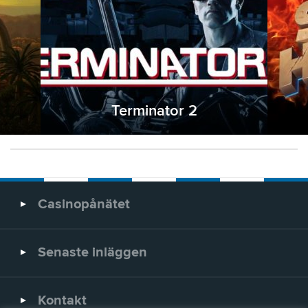
Terminator 2
Casinopånätet
Senaste inläggen
Kontakt