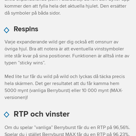
kommer den att fylla hela det aktuella hjulet. Den ersätter
då symboler på båda sidor.
Respins
Varje expanderande wild ger dig också ett omsnurr av
övriga hjul. Bra att notera är att eventuella vinstsymboler
inte står kvar på sina positioner. Funktionen är alltså inte av
typen ”sticky wins”.
Med lite tur får du wild på wild och lyckas då täcka precis
hela skärmen. Det ger resultatet att du får kamma hem
5000 mynt (vanliga Berryburst) eller 10 000 mynt (MAX-
versionen)!
RTP och vinster
Om du spelar ”vanliga” Berryburst får du en RTP på 96,56%.
Spelar du i stället Berryburst MAX får du en RTP på 96,23%.