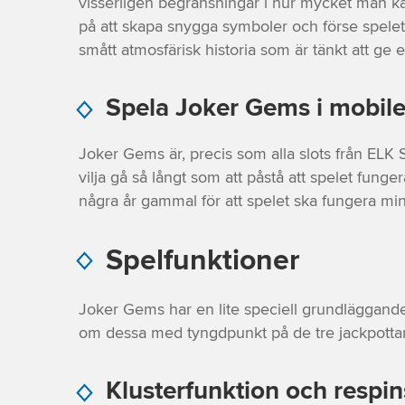
visserligen begränsningar i hur mycket man 
på att skapa snygga symboler och förse spel
smått atmosfärisk historia som är tänkt att ge
Spela Joker Gems i mobil
Joker Gems är, precis som alla slots från ELK S
vilja gå så långt som att påstå att spelet funge
några år gammal för att spelet ska fungera min
Spelfunktioner
Joker Gems har en lite speciell grundläggande 
om dessa med tyngdpunkt på de tre jackpotta
Klusterfunktion och respin