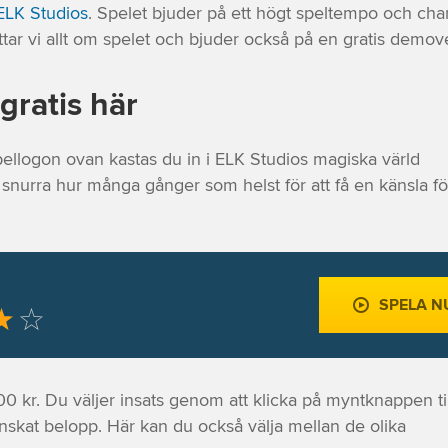
ELK Studios
. Spelet bjuder på ett högt speltempo och cha
ättar vi allt om spelet och bjuder också på en gratis demov
gratis här
ellogon ovan kastas du in i ELK Studios magiska värld
n snurra hur många gånger som helst för att få en känsla fö
SPELA N
 kr. Du väljer insats genom att klicka på myntknappen til
skat belopp. Här kan du också välja mellan de olika