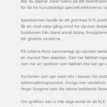
När du öppnar Joker Gems på ditt favoritcasino
för de tre huvudsakliga specialfunktionerna i
Spelskärmen består av ett
grid
med 5×5 position
får en vinst varje gång minst tre stycken lika
funktionen från bland annat Aloha, Emojiplanet,
blir givetvis vinsterna.
På rullarna finns sammanlagt sju stycken beta
en mycket liten ädelsten. Den har faktiskt ing
som har en spelikon som faktiskt inte kan ge u
Symbolen som ger mest klirr i kassan vid vinst
wild/ersättningssymbol. Övriga mer värdefulla
färger fungerar som lite sämre betalande ikone
Om grafiken kan vi inte säga annat än att ELK S