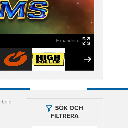
Expandera
mboler
SÖK OCH
FILTRERA