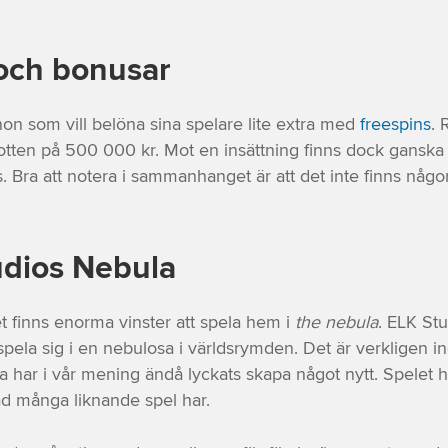
och bonusar
non som vill belöna sina spelare lite extra med
freespins
. 
potten på 500 000 kr. Mot en insättning finns dock gansk
. Bra att notera i sammanhanget är att det inte finns någo
udios Nebula
det finns enorma vinster att spela hem i
the nebula
. ELK St
tspela sig i en nebulosa i världsrymden. Det är verkligen i
a har i vår mening ändå lyckats skapa något nytt. Spelet har
ad många liknande spel har.