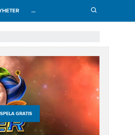
YHETER
…
 SPELA GRATIS