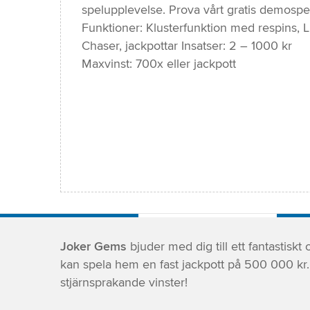
spelupplevelse. Prova vårt gratis demospe
Funktioner: Klusterfunktion med respins, L
Chaser, jackpottar Insatser: 2 – 1000 kr
Maxvinst: 700x eller jackpott
Joker Gems
bjuder med dig till ett fantastis
kan spela hem en fast jackpott på 500 000 kr.
stjärnsprakande vinster!