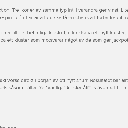
on. Tre ikoner av samma typ intill varandra ger vinst. Lit
respin. Idén här är att du ska få en chans att förbättra ditt r
r till det befintliga klustret, eller skapa ett nytt kluster,
kapa ett kluster som motsvarar något av de som ger jackpot
eras direkt i början av ett nytt snurr. Resultatet blir allt
cis såsom gäller för ”vanliga” kluster åtföljs även ett Light