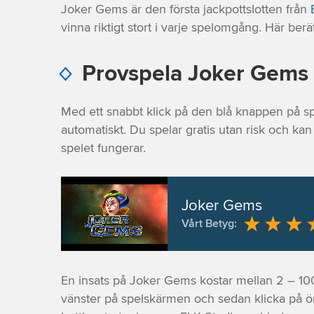
Joker Gems är den första jackpottslotten från
vinna riktigt stort i varje spelomgång. Här ber
Provspela Joker Gems 
Med ett snabbt klick på den blå knappen på sp
automatiskt. Du spelar gratis utan risk och ka
spelet fungerar.
Joker Gems
Vårt Betyg:
En insats på Joker Gems kostar mellan 2 – 1000
vänster på spelskärmen och sedan klicka på ön