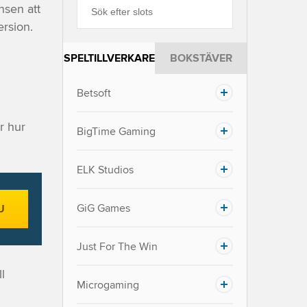
nsen att
ersion.
SPELTILLVERKARE
BOKSTÄVER
Betsoft
r hur
BigTime Gaming
ELK Studios
GiG Games
U
Just For The Win
l
Microgaming