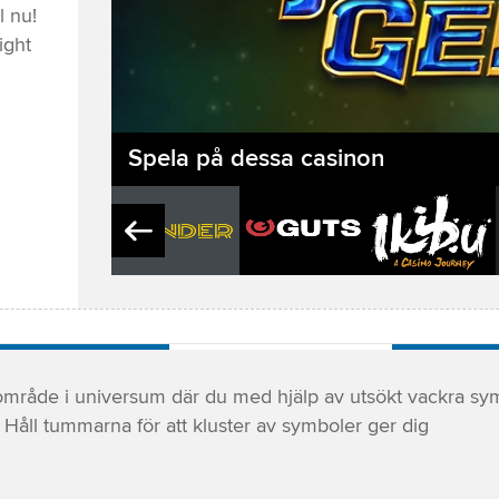
l nu!
ight
Spela på dessa casinon
kt område i universum där du med hjälp av utsökt vackra sy
 Håll tummarna för att kluster av symboler ger dig