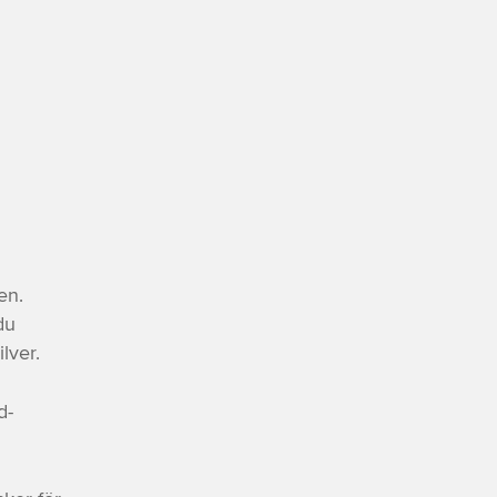
en.
du
lver.
d-