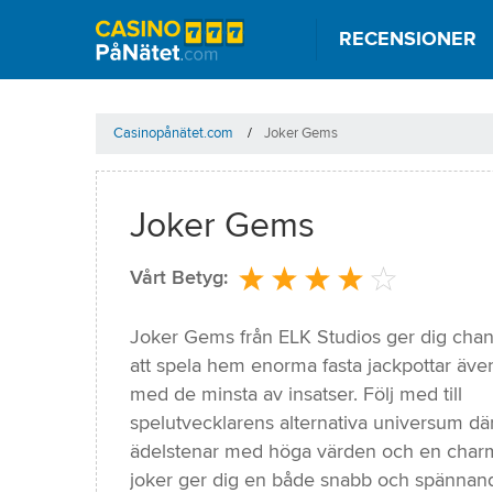
RECENSIONER
Casinopånätet.com
Joker Gems
Joker Gems
Vårt Betyg:
Joker Gems från ELK Studios ger dig cha
att spela hem enorma fasta jackpottar äve
med de minsta av insatser. Följ med till
spelutvecklarens alternativa universum dä
ädelstenar med höga värden och en char
joker ger dig en både snabb och spännan