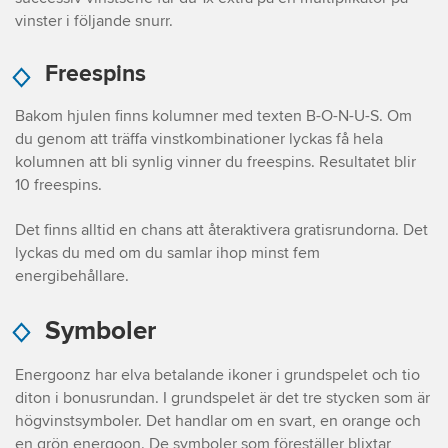
vinster i följande snurr.
Freespins
Bakom hjulen finns kolumner med texten B-O-N-U-S. Om
du genom att träffa vinstkombinationer lyckas få hela
kolumnen att bli synlig vinner du freespins. Resultatet blir
10 freespins.
Det finns alltid en chans att återaktivera gratisrundorna. Det
lyckas du med om du samlar ihop minst fem
energibehållare.
Symboler
Energoonz har elva betalande ikoner i grundspelet och tio
diton i bonusrundan. I grundspelet är det tre stycken som är
högvinstsymboler. Det handlar om en svart, en orange och
en grön energoon. De symboler som föreställer blixtar,