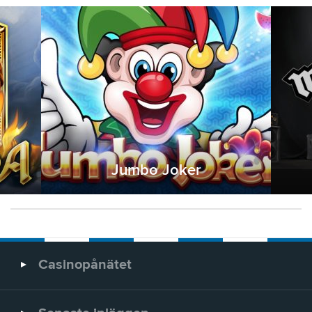
Jumbo Joker
Casinopånätet