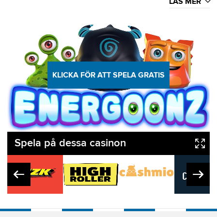
LÄS MER
KLICKA FÖR ATT SPELA GRATIS
Spela på dessa casinon