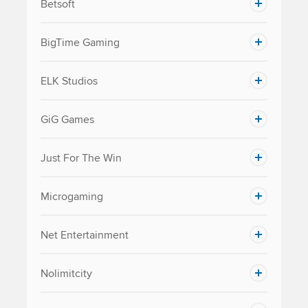
Betsoft
BigTime Gaming
ELK Studios
GiG Games
Just For The Win
Microgaming
Net Entertainment
Nolimitcity