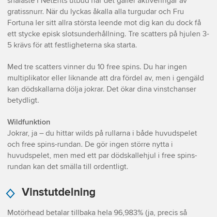
snålaste i NetEnts utbud när det gäller aktiveringar av
gratissnurr. När du lyckas åkalla alla turgudar och Fru
Fortuna ler sitt allra största leende mot dig kan du dock få
ett stycke episk slotsunderhållning. Tre scatters på hjulen 3-
5 krävs för att festligheterna ska starta.
Med tre scatters vinner du 10 free spins. Du har ingen
multiplikator eller liknande att dra fördel av, men i gengäld
kan dödskallarna dölja jokrar. Det ökar dina vinstchanser
betydligt.
Wildfunktion
Jokrar, ja – du hittar wilds på rullarna i både huvudspelet
och free spins-rundan. De gör ingen större nytta i
huvudspelet, men med ett par dödskallehjul i free spins-
rundan kan det smälla till ordentligt.
Vinstutdelning
Motörhead betalar tillbaka hela 96,983% (ja, precis så