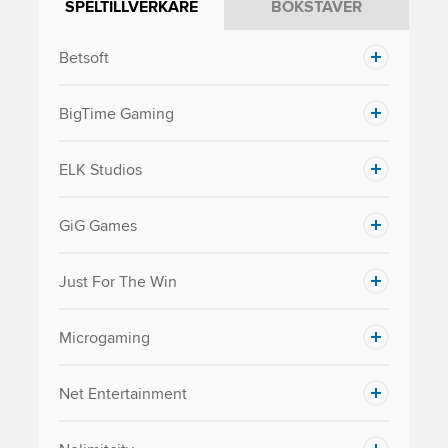
SPELTILLVERKARE
BOKSTÄVER
Betsoft
BigTime Gaming
ELK Studios
GiG Games
Just For The Win
Microgaming
Net Entertainment