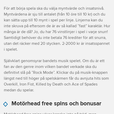
För att börja spela ska du välja myntvärde och insatsnivå.
Myntvärdena är sju till antalet (från 10 öre till 10 kr) och du
kan sätta upp till 10 mynt i spel per linje. Linjerna kan du
inte skruva på eftersom de är av så kallad ”fast” karaktär. Hur
många är de då? Jo, du har 76 vinstlinjer i spel i varje snurr!
Samtidigt behöver du inte betala 76 krediter för att snurra,
utan det räcker med 20 stycken. 2-2000 kr är insatsspannet
i spelet.
Självklart genomsyrar bandets musik spelet. Om du är ett
fan av den genre inom vilken bandet verkade ska du
definitivt slå på ”Rock Mode”. Klickar du på musik-knappen
längst ned till höger på spelskärmen får du avnjuta hits som
Overkill, Iron Fist, Killed by Death och Ace of Spades
medan du spelar.
Motörhead free spins och bonusar