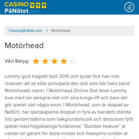
Casinopånätet.com
Motörhead
Motörhead
Vårt Betyg:
Lemmy gick tragiskt bort 2015 och tyvärr fick han inte
chansen att se eller provspela den slot som bär hans band
Motörheads namn. I Motörhead Online Slot lever Lemmy
kvar med sin säregna röst och sina tunga riff och bara det
gör spelet värt några snurr. I Motörhead, som är skapad av
NetEnt, har spelskaparna stoppat in fyra av bandets största
hits genom tiderna som bakgrundsmusik och dessutom fyllt
spelet med högoktaniga funktioner. ”Bomber feature” är
nästan en garant för stora vinster och freespins-rundan är