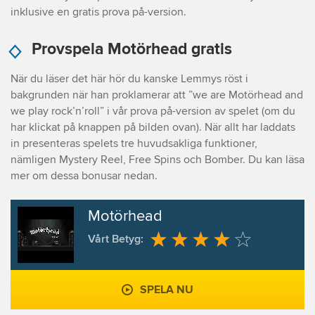
inklusive en gratis prova på-version.
Provspela Motörhead gratis
När du läser det här hör du kanske Lemmys röst i
bakgrunden när han proklamerar att ”we are Motörhead and
we play rock’n’roll” i vår prova på-version av spelet (om du
har klickat på knappen på bilden ovan). När allt har laddats
in presenteras spelets tre huvudsakliga funktioner,
nämligen Mystery Reel, Free Spins och Bomber. Du kan läsa
mer om dessa bonusar nedan.
Motörhead
Vårt Betyg:
SPELA NU