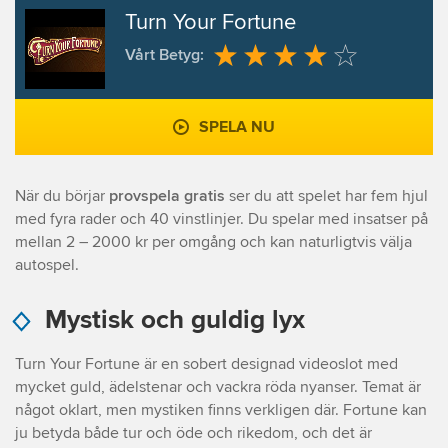
Turn Your Fortune
Vårt Betyg:
SPELA NU
När du börjar
provspela gratis
ser du att spelet har fem hjul
med fyra rader och 40 vinstlinjer. Du spelar med insatser på
mellan 2 – 2000 kr per omgång och kan naturligtvis välja
autospel.
Mystisk och guldig lyx
Turn Your Fortune är en sobert designad videoslot med
mycket guld, ädelstenar och vackra röda nyanser. Temat är
något oklart, men mystiken finns verkligen där. Fortune kan
ju betyda både tur och öde och rikedom, och det är