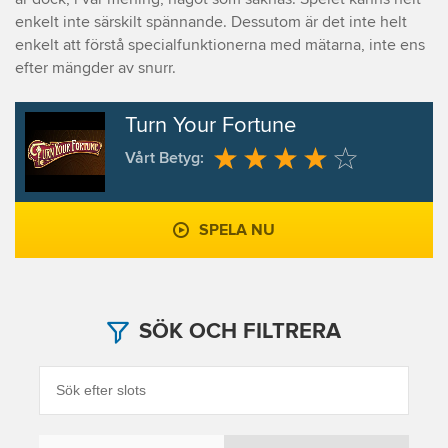
enkelt inte särskilt spännande. Dessutom är det inte helt
enkelt att förstå specialfunktionerna med mätarna, inte ens
efter mängder av snurr.
Turn Your Fortune
Vårt Betyg:
SPELA NU
SÖK OCH FILTRERA