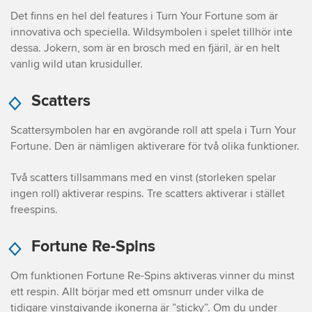
Det finns en hel del features i Turn Your Fortune som är
innovativa och speciella. Wildsymbolen i spelet tillhör inte
dessa. Jokern, som är en brosch med en fjäril, är en helt
vanlig wild utan krusiduller.
Scatters
Scattersymbolen har en avgörande roll att spela i Turn Your
Fortune. Den är nämligen aktiverare för två olika funktioner.
Två scatters tillsammans med en vinst (storleken spelar
ingen roll) aktiverar respins. Tre scatters aktiverar i stället
freespins.
Fortune Re-Spins
Om funktionen Fortune Re-Spins aktiveras vinner du minst
ett respin. Allt börjar med ett omsnurr under vilka de
tidigare vinstgivande ikonerna är ”sticky”. Om du under