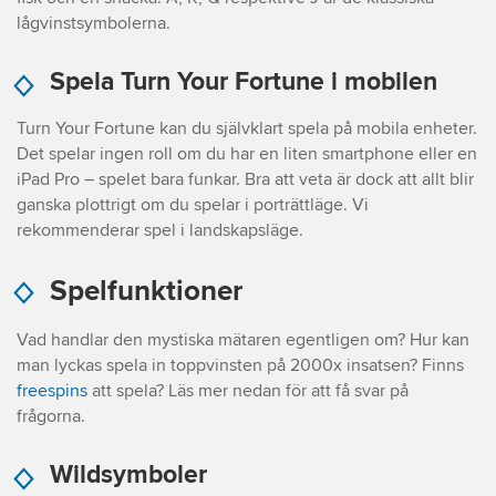
lågvinstsymbolerna.
Spela Turn Your Fortune i mobilen
Turn Your Fortune kan du självklart spela på mobila enheter.
Det spelar ingen roll om du har en liten smartphone eller en
iPad Pro – spelet bara funkar. Bra att veta är dock att allt blir
ganska plottrigt om du spelar i porträttläge. Vi
rekommenderar spel i landskapsläge.
Spelfunktioner
Vad handlar den mystiska mätaren egentligen om? Hur kan
man lyckas spela in toppvinsten på 2000x insatsen? Finns
freespins
att spela? Läs mer nedan för att få svar på
frågorna.
Wildsymboler