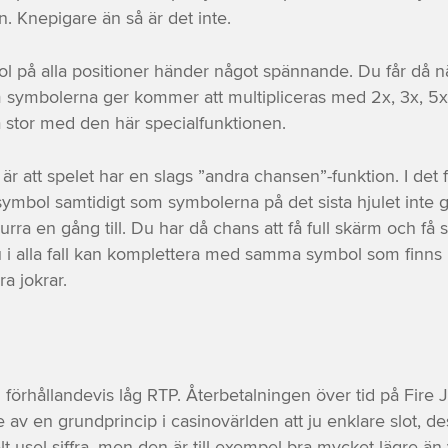
. Knepigare än så är det inte.
ol på alla positioner händer något spännande. Du får då 
som symbolerna ger kommer att multipliceras med 2x, 3x, 5x
a stor med den här specialfunktionen.
är att spelet har en slags ”andra chansen”-funktion. I det f
symbol samtidigt som symbolerna på det sista hjulet inte 
urra en gång till. Du har då chans att få full skärm och få 
du i alla fall kan komplettera med samma symbol som finns
ra jokrar.
förhållandevis låg RTP. Återbetalningen över tid på Fire 
e av en grundprincip i casinovärlden att ju enklare slot, de