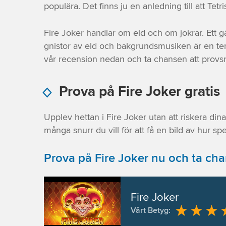
populära. Det finns ju en anledning till att Tetr
Fire Joker handlar om eld och om jokrar. Ett 
gnistor av eld och bakgrundsmusiken är en tem
vår recension nedan och ta chansen att provsn
Prova på Fire Joker gratis
Upplev hettan i Fire Joker utan att riskera di
många snurr du vill för att få en bild av hur spe
Prova på Fire Joker nu och ta chan
Fire Joker
Vårt Betyg: