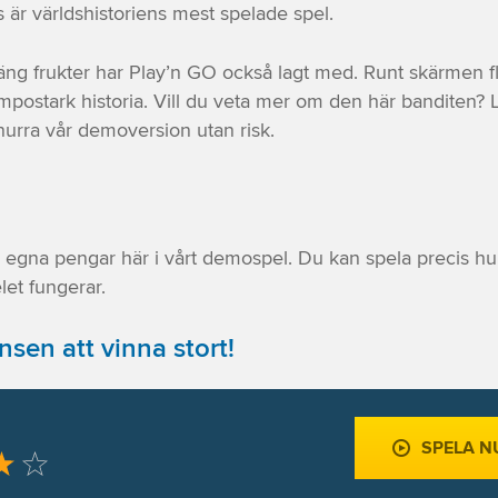
is är världshistoriens mest spelade spel.
gäng frukter har Play’n GO också lagt med. Runt skärmen f
postark historia. Vill du veta mer om den här banditen? 
urra vår demoversion utan risk.
na egna pengar här i vårt demospel. Du kan spela precis hu
let fungerar.
sen att vinna stort!
SPELA N