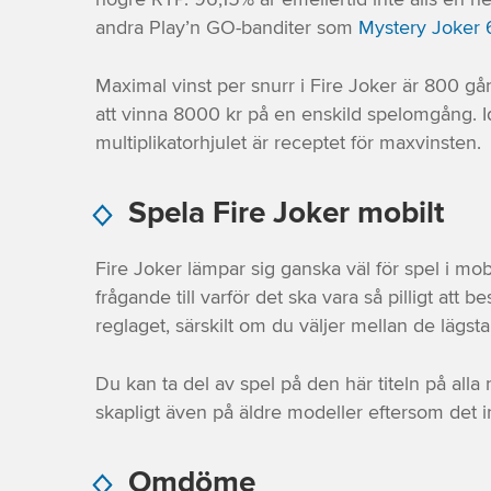
högre RTP. 96,15% är emellertid inte alls en he
andra Play’n GO-banditer som
Mystery Joker
Maximal vinst per snurr i Fire Joker är 800 gån
att vinna 8000 kr på en enskild spelomgång. Ide
multiplikatorhjulet är receptet för maxvinsten.
Spela Fire Joker mobilt
Fire Joker lämpar sig ganska väl för spel i mob
frågande till varför det ska vara så pilligt att 
reglaget, särskilt om du väljer mellan de lägsta
Du kan ta del av spel på den här titeln på all
skapligt även på äldre modeller eftersom det in
Omdöme