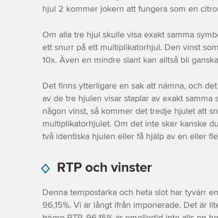
hjul 2 kommer jokern att fungera som en citron
Om alla tre hjul skulle visa exakt samma symb
ett snurr på ett multiplikatorhjul. Den vinst 
10x. Även en mindre slant kan alltså bli gansk
Det finns ytterligare en sak att nämna, och det 
av de tre hjulen visar staplar av exakt samma 
någon vinst, så kommer det tredje hjulet att sn
multiplikatorhjulet. Om det inte sker kanske 
två identiska hjulen eller få hjälp av en eller fle
RTP och vinster
Denna tempostarka och heta slot har tyvärr en 
96,15%. Vi är långt ifrån imponerade. Det är lit