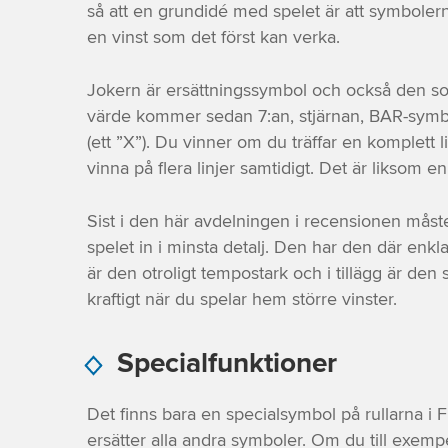
så att en grundidé med spelet är att symbolerna
en vinst som det först kan verka.
Jokern är ersättningssymbol och också den som 
värde kommer sedan 7:an, stjärnan, BAR-symbo
(ett ”X”). Du vinner om du träffar en komplett 
vinna på flera linjer samtidigt. Det är liksom e
Sist i den här avdelningen i recensionen mås
spelet in i minsta detalj. Den har den där enk
är den otroligt tempostark och i tillägg är den 
kraftigt när du spelar hem större vinster.
Specialfunktioner
Det finns bara en specialsymbol på rullarna i 
ersätter alla andra symboler. Om du till exempe