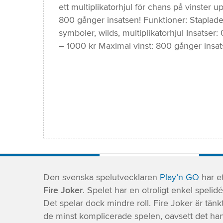
ett multiplikatorhjul för chans på vinster upp
800 gånger insatsen! Funktioner: Staplad
symboler, wilds, multiplikatorhjul Insatser:
– 1000 kr Maximal vinst: 800 gånger insa
Den svenska spelutvecklaren
Play’n GO
har et
Fire Joker
. Spelet har en otroligt enkel spelidé 
Det spelar dock mindre roll. Fire Joker är tänk
de minst komplicerade spelen, oavsett det hand