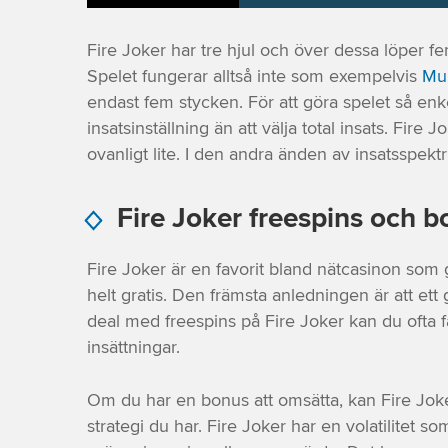
Fire Joker har tre hjul och över dessa löper fe
Spelet fungerar alltså inte som exempelvis
Mul
endast fem stycken. För att göra spelet så enke
insatsinställning än att välja total insats. Fire
ovanligt lite. I den andra änden av insatsspek
Fire Joker freespins och 
Fire Joker är en favorit bland nätcasinon som 
helt gratis. Den främsta anledningen är att et
deal med freespins på Fire Joker kan du ofta 
insättningar.
Om du har en bonus att omsätta, kan Fire Joker 
strategi du har. Fire Joker har en volatilitet s