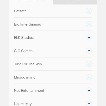
Betsoft
BigTime Gaming
ELK Studios
GiG Games
Just For The Win
Microgaming
Net Entertainment
Nolimitcity