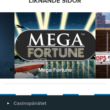
LIKNANDE SIDOR
Mega Fortune
Casinopånätet