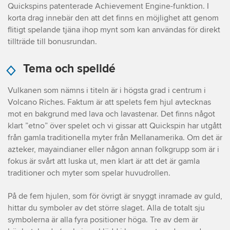
Quickspins patenterade Achievement Engine-funktion. I
korta drag innebär den att det finns en möjlighet att genom
flitigt spelande tjäna ihop mynt som kan användas för direkt
tillträde till bonusrundan.
Tema och spelidé
Vulkanen som nämns i titeln är i högsta grad i centrum i
Volcano Riches. Faktum är att spelets fem hjul avtecknas
mot en bakgrund med lava och lavastenar. Det finns något
klart ”etno” över spelet och vi gissar att Quickspin har utgått
från gamla traditionella myter från Mellanamerika. Om det är
azteker, mayaindianer eller någon annan folkgrupp som är i
fokus är svårt att luska ut, men klart är att det är gamla
traditioner och myter som spelar huvudrollen.
På de fem hjulen, som för övrigt är snyggt inramade av guld,
hittar du symboler av det större slaget. Alla de totalt sju
symbolerna är alla fyra positioner höga. Tre av dem är