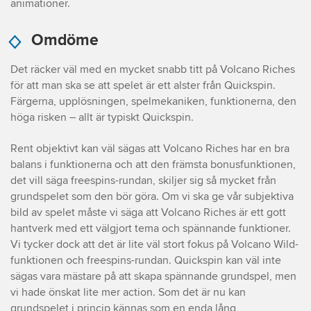
animationer.
Omdöme
Det räcker väl med en mycket snabb titt på Volcano Riches
för att man ska se att spelet är ett alster från Quickspin.
Färgerna, upplösningen, spelmekaniken, funktionerna, den
höga risken – allt är typiskt Quickspin.
Rent objektivt kan väl sägas att Volcano Riches har en bra
balans i funktionerna och att den främsta bonusfunktionen,
det vill säga freespins-rundan, skiljer sig så mycket från
grundspelet som den bör göra. Om vi ska ge vår subjektiva
bild av spelet måste vi säga att Volcano Riches är ett gott
hantverk med ett välgjort tema och spännande funktioner.
Vi tycker dock att det är lite väl stort fokus på Volcano Wild-
funktionen och freespins-rundan. Quickspin kan väl inte
sägas vara mästare på att skapa spännande grundspel, men
vi hade önskat lite mer action. Som det är nu kan
grundspelet i princip kännas som en enda lång