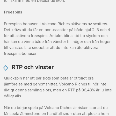
full skärm med en betalande ikon.
Freespins
Freespins-bonusen i Volcano Riches aktiveras av scatters.
Det krävs att du får en bonusscatter på både hjul 2, 3 och 4
för att aktivera freespins. Antalet blir alltid tio stycken och
här kan du vinna både från vänster till höger och från höger
till vänster. Lite snopet är att du inte kan återaktivera
freespins-bonusen.
RTP och vinster
Quickspin har ett par slots som betalar otroligt bra i
jämförelse med genomsnittet. Volcano Riches tillhör inte
riktigt denna samling slots, men en RTP på 96,43% är ju inte
dåligt alls.
När du börjar spela på Volcano Riches är risken stor att du
får spela åtminstone en handfull snurr utan att plocka hem