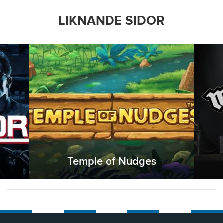
LIKNANDE SIDOR
Temple of Nudges