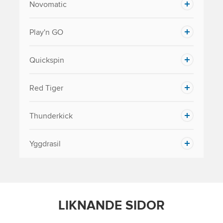
Novomatic
Play'n GO
Quickspin
Red Tiger
Thunderkick
Yggdrasil
LIKNANDE SIDOR