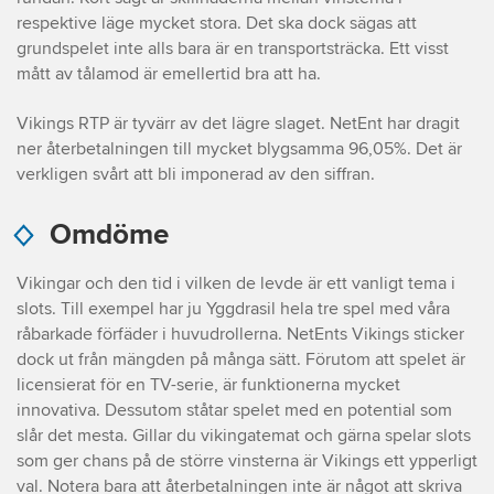
respektive läge mycket stora. Det ska dock sägas att
grundspelet inte alls bara är en transportsträcka. Ett visst
mått av tålamod är emellertid bra att ha.
Vikings RTP är tyvärr av det lägre slaget. NetEnt har dragit
ner återbetalningen till mycket blygsamma 96,05%. Det är
verkligen svårt att bli imponerad av den siffran.
Omdöme
Vikingar och den tid i vilken de levde är ett vanligt tema i
slots. Till exempel har ju Yggdrasil hela tre spel med våra
råbarkade förfäder i huvudrollerna. NetEnts Vikings sticker
dock ut från mängden på många sätt. Förutom att spelet är
licensierat för en TV-serie, är funktionerna mycket
innovativa. Dessutom ståtar spelet med en potential som
slår det mesta. Gillar du vikingatemat och gärna spelar slots
som ger chans på de större vinsterna är Vikings ett ypperligt
val. Notera bara att återbetalningen inte är något att skriva